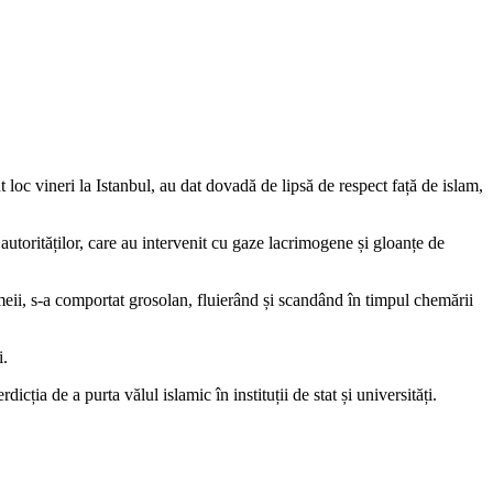
loc vineri la Istanbul, au dat dovadă de lipsă de respect față de islam,
autorităților, care au intervenit cu gaze lacrimogene și gloanțe de
eii, s-a comportat grosolan, fluierând și scandând în timpul chemării
i.
cția de a purta vălul islamic în instituții de stat și universități.