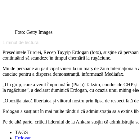
Foto: Getty Images
1
minut de lectură
Președintele Turciei, Recep Tayyip Erdogan (foto), susține că persoanel
continuând să scandeze în timpul chemării la rugăciune.
Mii de persoane au participat vineri la un marș de Ziua Internațională a
cauciuc pentru a dispersa demonstranții, informează Mediafax.
„Un grup, care a venit împreună în (Piața) Taksim, condus de CHP și H
la rugăciune“, a declarat duminică Erdogan, cu ocazia unui miting ele
„Opoziția atacă libertatea și viitorul nostru prin lipsa de respect față 
Erdogan a susținut în mai multe rânduri că administrația sa a extins liber
Pe de altă parte, criticii liderului de la Ankara susțin că administrația
TAGS
Erdogan