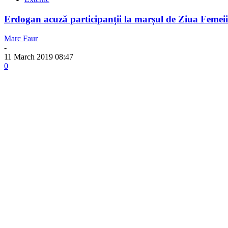
Erdogan acuză participanții la marșul de Ziua Femeii 
Marc Faur
-
11 March 2019 08:47
0