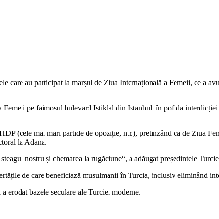
e care au participat la marșul de Ziua Internațională a Femeii, ce a avut 
 Femeii pe faimosul bulevard Istiklal din Istanbul, în pofida interdicției 
DP (cele mai mari partide de opoziție, n.r.), pretinzând că de Ziua Fem
ctoral la Adana.
de steagul nostru și chemarea la rugăciune“, a adăugat președintele Turcie
tățile de care beneficiază musulmanii în Turcia, inclusiv eliminând interdi
 sa a erodat bazele seculare ale Turciei moderne.