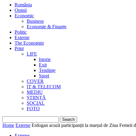
România
Opinii
Economic
Business
Economie & Finanțe
Politic
Externe
The Economist
Print
LIFE
Istorie
Exit
Tendințe
Sport
COVER
IT & TELECOM
MEDIU
ȘTIINȚĂ
SOCIAL
FOTO
Home
Externe
Erdogan acuză participanții la marșul de Ziua Femeii de
Externe