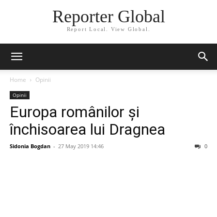
Reporter Global
Report Local. View Global.
Home
Opinii
Opinii
Europa românilor și
închisoarea lui Dragnea
Sidonia Bogdan
-
27 May 2019 14:46
0