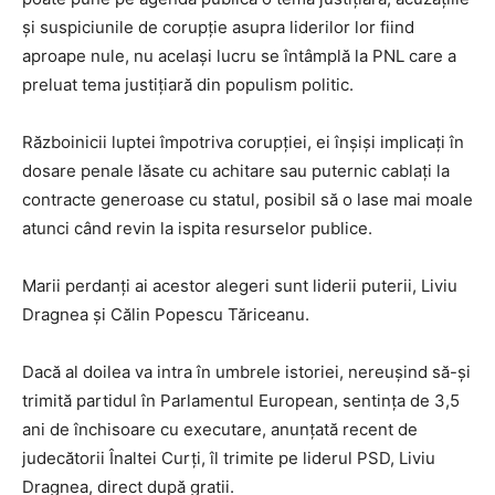
și suspiciunile de corupție asupra liderilor lor fiind
aproape nule, nu același lucru se întâmplă la PNL care a
preluat tema justițiară din populism politic.
Războinicii luptei împotriva corupției, ei înșiși implicați în
dosare penale lăsate cu achitare sau puternic cablați la
contracte generoase cu statul, posibil să o lase mai moale
atunci când revin la ispita resurselor publice.
Marii perdanți ai acestor alegeri sunt liderii puterii, Liviu
Dragnea și Călin Popescu Tăriceanu.
Dacă al doilea va intra în umbrele istoriei, nereușind să-și
trimită partidul în Parlamentul European, sentința de 3,5
ani de închisoare cu executare, anunțată recent de
judecătorii Înaltei Curți, îl trimite pe liderul PSD, Liviu
Dragnea, direct după gratii.