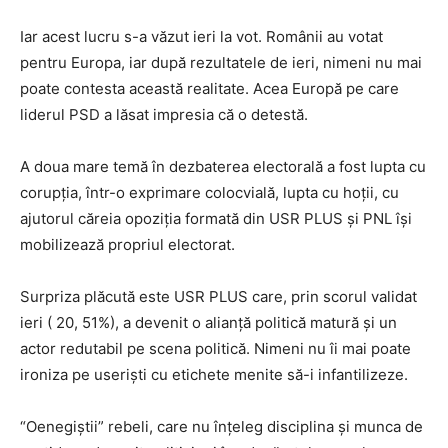
Iar acest lucru s-a văzut ieri la vot. Românii au votat
pentru Europa, iar după rezultatele de ieri, nimeni nu mai
poate contesta această realitate. Acea Europă pe care
liderul PSD a lăsat impresia că o detestă.
A doua mare temă în dezbaterea electorală a fost lupta cu
corupția, într-o exprimare colocvială, lupta cu hoții, cu
ajutorul căreia opoziția formată din USR PLUS și PNL își
mobilizează propriul electorat.
Surpriza plăcută este USR PLUS care, prin scorul validat
ieri ( 20, 51%), a devenit o alianță politică matură și un
actor redutabil pe scena politică. Nimeni nu îi mai poate
ironiza pe useriști cu etichete menite să-i infantilizeze.
“Oenegiștii” rebeli, care nu înțeleg disciplina și munca de