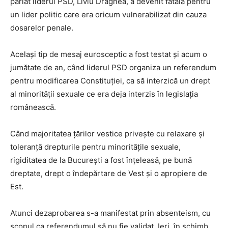
pariat liderul PSD, Liviu Dragnea, a devenit fatală pentru
un lider politic care era oricum vulnerabilizat din cauza
dosarelor penale.
Același tip de mesaj eurosceptic a fost testat și acum o
jumătate de an, când liderul PSD organiza un referendum
pentru modificarea Constituției, ca să interzică un drept
al minorității sexuale ce era deja interzis în legislația
românească.
Când majoritatea țărilor vestice privește cu relaxare și
toleranță drepturile pentru minoritățile sexuale,
rigiditatea de la București a fost înțeleasă, pe bună
dreptate, drept o îndepărtare de Vest și o apropiere de
Est.
Atunci dezaprobarea s-a manifestat prin absenteism, cu
scopul ca referendumul să nu fie validat. Ieri, în schimb,