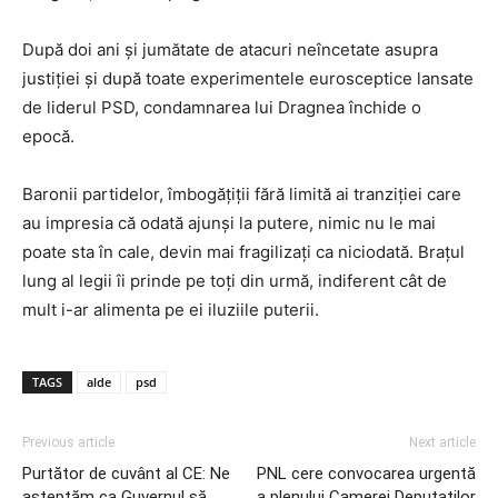
După doi ani și jumătate de atacuri neîncetate asupra
justiției și după toate experimentele eurosceptice lansate
de liderul PSD, condamnarea lui Dragnea închide o
epocă.
Baronii partidelor, îmbogățiții fără limită ai tranziției care
au impresia că odată ajunși la putere, nimic nu le mai
poate sta în cale, devin mai fragilizați ca niciodată. Brațul
lung al legii îi prinde pe toți din urmă, indiferent cât de
mult i-ar alimenta pe ei iluziile puterii.
TAGS
alde
psd
Previous article
Next article
Purtător de cuvânt al CE: Ne
PNL cere convocarea urgentă
așteptăm ca Guvernul să
a plenului Camerei Deputaților