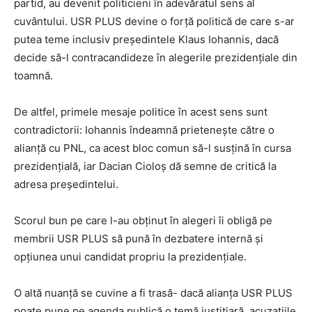
partid, au devenit politicieni în adevăratul sens al
cuvântului. USR PLUS devine o forță politică de care s-ar
putea teme inclusiv președintele Klaus Iohannis, dacă
decide să-l contracandideze în alegerile prezidențiale din
toamnă.
De altfel, primele mesaje politice în acest sens sunt
contradictorii: Iohannis îndeamnă prietenește către o
alianță cu PNL, ca acest bloc comun să-l susțină în cursa
prezidențială, iar Dacian Cioloș dă semne de critică la
adresa președintelui.
Scorul bun pe care l-au obținut în alegeri îi obligă pe
membrii USR PLUS să pună în dezbatere internă și
opțiunea unui candidat propriu la prezidențiale.
O altă nuanță se cuvine a fi trasă- dacă alianța USR PLUS
poate pune pe agenda publică o temă justițiară, acuzațiile