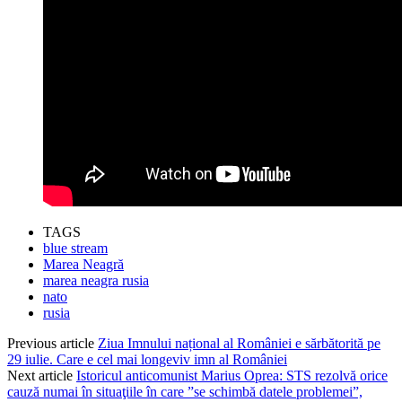
TAGS
blue stream
Marea Neagră
marea neagra rusia
nato
rusia
Previous article
Ziua Imnului național al României e sărbătorită pe
29 iulie. Care e cel mai longeviv imn al României
Next article
Istoricul anticomunist Marius Oprea: STS rezolvă orice
cauză numai în situaţiile în care ”se schimbă datele problemei”,