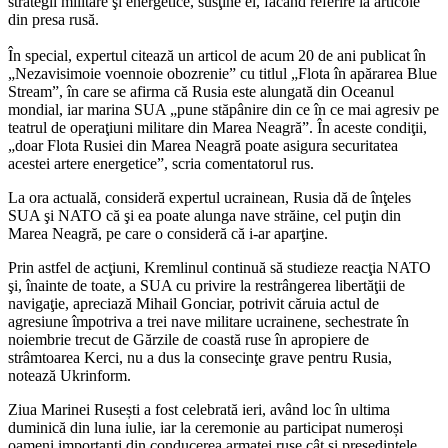
strategii militare şi energetice, susţine el, făcând referire la articole
din presa rusă.
În special, expertul citează un articol de acum 20 de ani publicat în
„Nezavisimoie voennoie obozrenie” cu titlul „Flota în apărarea Blue
Stream”, în care se afirma că Rusia este alungată din Oceanul
mondial, iar marina SUA „pune stăpânire din ce în ce mai agresiv pe
teatrul de operaţiuni militare din Marea Neagră”. În aceste condiţii,
„doar Flota Rusiei din Marea Neagră poate asigura securitatea
acestei artere energetice”, scria comentatorul rus.
La ora actuală, consideră expertul ucrainean, Rusia dă de înţeles
SUA şi NATO că şi ea poate alunga nave străine, cel puţin din
Marea Neagră, pe care o consideră că i-ar aparţine.
Prin astfel de acţiuni, Kremlinul continuă să studieze reacţia NATO
şi, înainte de toate, a SUA cu privire la restrângerea libertăţii de
navigaţie, apreciază Mihail Gonciar, potrivit căruia actul de
agresiune împotriva a trei nave militare ucrainene, sechestrate în
noiembrie trecut de Gărzile de coastă ruse în apropiere de
strâmtoarea Kerci, nu a dus la consecinţe grave pentru Rusia,
notează Ukrinform.
Ziua Marinei Rusești a fost celebrată ieri, având loc în ultima
duminică din luna iulie, iar la ceremonie au participat numeroși
oameni importanți din conducerea armatei ruse cât și președintele