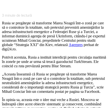
3
minute de lectură
Rusia se pregăteşte să transforme Marea Neagră într-o zonă pe care
să o controleze în totalitate, sub pretextul prevenirii ameninţărilor la
adresa infrastructurii energetice a Federaţiei Ruse şi a Turciei, a
informat duminică agenţia de presă Ukrinform, citându-l pe expertul
ucrainean Mihail Gonciar, preşedintele Centrului pentru studii
globale “Strategia XXI” din Kiev, relatează
Agerpres
preluat de
digi24.ro.
Potrivit acestuia, Rusia a instituit interdicţii pentru circulaţia maritimă
în zonele pe unde ar urma să treacă gazoductul TurkStream. Ele
coincid cu ruta prevăzută pentru Blue Stream.
„Aceasta înseamnă că Rusia se pregăteşte să transforme Marea
Neagră într-o zonă pe care să o controleze în totalitate, sub pretextul
neutralizării ameninţărilor la adresa infrastructurii energetice,
considerată de o importanţă strategică pentru Rusia şi Turcia”, scrie
Mihail Gonciar într-un comentariu postat pe pagina sa Facebook.
În opinia sa, aceasta este o idee mai veche a Rusiei. Moscova se
îndreaptă către acest obiectiv sistematic şi consecvent, combinând