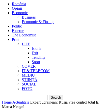
România
Opinii
Economic
Business
Economie & Finanțe
Politic
Externe
The Economist
Print
LIFE
Istorie
Exit
Tendințe
Sport
COVER
IT & TELECOM
MEDIU
ȘTIINȚĂ
SOCIAL
FOTO
Home
Actualitate
Expert ucrainean: Rusia vrea control total la
Marea Neagră