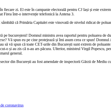
fiecare zi. El este în campanie electorală pentru CJ Iași și este extrem 
at Firea într-o intervenție telefonică la Antena 3.
at sâmbătă că Primăria Capitalei este vinovată de nivelul ridicat de pol
ează pe bucureșteni! Domnul ministru avea raportul pentru poluarea de du
Alexe? Vă spun eu pe cine protejează și îmi asum ceea ce spun! Domnul A
u să vă spun că toate CET-urile din București sunt extrem de poluante. E
făcut-o și au zis că n-au ars păcura. Ulterior, ministrul Virgil Popescu,
imarul general.
e sector din București au fost amendate de inspectorii Gărzii de Mediu c
i de coronavirus