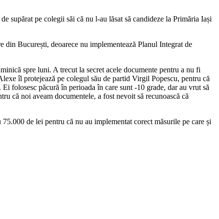
de supărat pe colegii săi că nu l-au lăsat să candideze la Primăria Iași
uare din București, deoarece nu implementează Planul Integrat de
minică spre luni. A trecut la secret acele documente pentru a nu fi
lexe îl protejează pe colegul său de partid Virgil Popescu, pentru că
i folosesc păcură în perioada în care sunt -10 grade, dar au vrut să
 pentru că noi aveam documentele, a fost nevoit să recunoască că
u 75.000 de lei pentru că nu au implementat corect măsurile pe care și