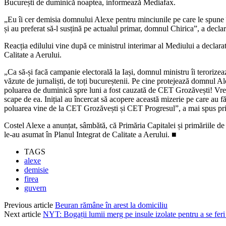
București de duminică noaptea, informează Mediafax.
„Eu îi cer demisia domnului Alexe pentru minciunile pe care le spune în 
și au preferat să-l susțină pe actualul primar, domnul Chirica”, a declar
Reacția edilului vine după ce ministrul interimar al Mediului a declar
Calitate a Aerului.
„Ca să-și facă campanie electorală la Iași, domnul ministru îi teroriz
văzute de jurnaliști, de toți bucureștenii. Pe cine protejează domnul 
poluarea de duminică spre luni a fost cauzată de CET Grozăvești! Vrea
scape de ea. Inițial au încercat să acopere această mizerie pe care au 
poluarea vine de la CET Grozăvești și CET Progresul”, a mai spus pr
Costel Alexe a anunțat, sâmbătă, că Primăria Capitalei și primăriile d
le-au asumat în Planul Integrat de Calitate a Aerului. ■
TAGS
alexe
demisie
firea
guvern
Previous article
Beuran rămâne în arest la domiciliu
Next article
NYT: Bogații lumii merg pe insule izolate pentru a se fer