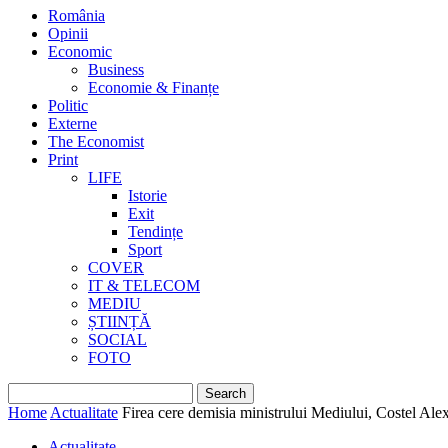
România
Opinii
Economic
Business
Economie & Finanțe
Politic
Externe
The Economist
Print
LIFE
Istorie
Exit
Tendințe
Sport
COVER
IT & TELECOM
MEDIU
ȘTIINȚĂ
SOCIAL
FOTO
Home
Actualitate
Firea cere demisia ministrului Mediului, Costel Ale
Actualitate