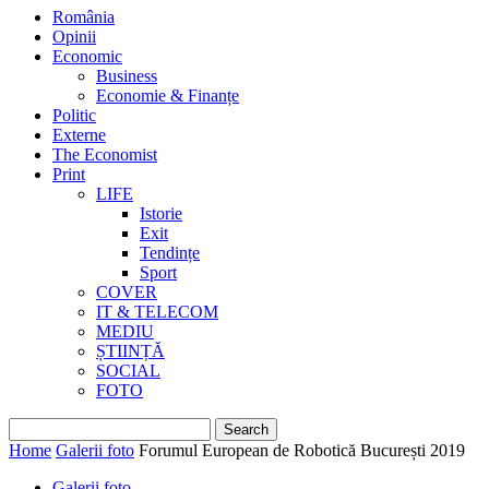
România
Opinii
Economic
Business
Economie & Finanțe
Politic
Externe
The Economist
Print
LIFE
Istorie
Exit
Tendințe
Sport
COVER
IT & TELECOM
MEDIU
ȘTIINȚĂ
SOCIAL
FOTO
Home
Galerii foto
Forumul European de Robotică București 2019
Galerii foto