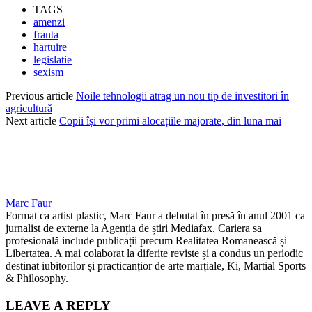
TAGS
amenzi
franta
hartuire
legislatie
sexism
Previous article
Noile tehnologii atrag un nou tip de investitori în
agricultură
Next article
Copii își vor primi alocațiile majorate, din luna mai
Marc Faur
Format ca artist plastic, Marc Faur a debutat în presă în anul 2001 ca
jurnalist de externe la Agenția de știri Mediafax. Cariera sa
profesională include publicații precum Realitatea Romanească și
Libertatea. A mai colaborat la diferite reviste și a condus un periodic
destinat iubitorilor și practicanțior de arte marțiale, Ki, Martial Sports
& Philosophy.
LEAVE A REPLY