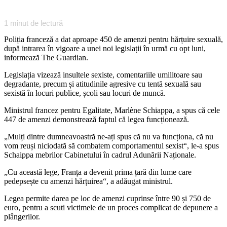
1
minut de lectură
Poliția franceză a dat aproape 450 de amenzi pentru hărțuire sexuală,
după intrarea în vigoare a unei noi legislații în urmă cu opt luni,
informează The Guardian.
Legislația vizează insultele sexiste, comentariile umilitoare sau
degradante, precum și atitudinile agresive cu tentă sexuală sau
sexistă în locuri publice, școli sau locuri de muncă.
Ministrul francez pentru Egalitate, Marlène Schiappa, a spus că cele
447 de amenzi demonstrează faptul că legea funcționează.
„Mulți dintre dumneavoastră ne-ați spus că nu va funcționa, că nu
vom reuși niciodată să combatem comportamentul sexist“, le-a spus
Schaippa mebrilor Cabinetului în cadrul Adunării Naționale.
„Cu această lege, Franța a devenit prima țară din lume care
pedepsește cu amenzi hărțuirea“, a adăugat ministrul.
Legea permite darea pe loc de amenzi cuprinse între 90 și 750 de
euro, pentru a scuti victimele de un proces complicat de depunere a
plângerilor.