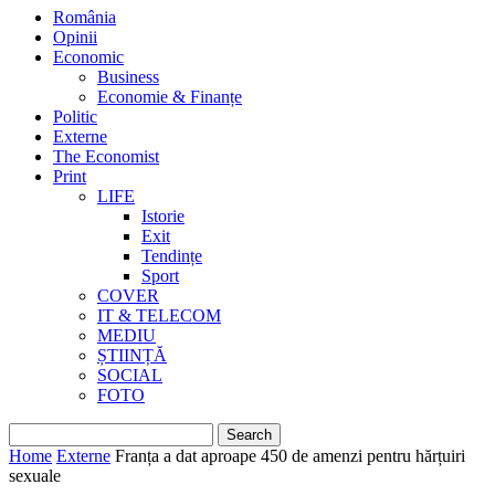
România
Opinii
Economic
Business
Economie & Finanțe
Politic
Externe
The Economist
Print
LIFE
Istorie
Exit
Tendințe
Sport
COVER
IT & TELECOM
MEDIU
ȘTIINȚĂ
SOCIAL
FOTO
Home
Externe
Franța a dat aproape 450 de amenzi pentru hărțuiri
sexuale