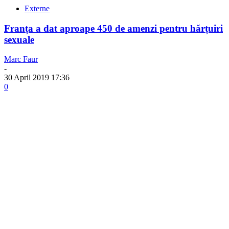
Externe
Franța a dat aproape 450 de amenzi pentru hărțuiri
sexuale
Marc Faur
-
30 April 2019 17:36
0