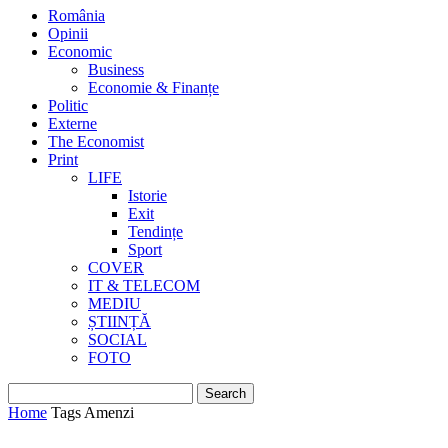
România
Opinii
Economic
Business
Economie & Finanțe
Politic
Externe
The Economist
Print
LIFE
Istorie
Exit
Tendințe
Sport
COVER
IT & TELECOM
MEDIU
ȘTIINȚĂ
SOCIAL
FOTO
Home
Tags
Amenzi