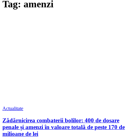
Tag: amenzi
Actualitate
Zădărnicirea combaterii bolilor: 400 de dosare
penale și amenzi în valoare totală de peste 170 de
milioane de lei