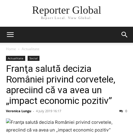
Reporter Global
Report Local. View Global.
Home
Actualitate
Actualitate
Social
Franţa salută decizia
României privind corvetele,
apreciind că va avea un
„impact economic pozitiv”
Veronica Lungu
-
4 July 2019 16:17
0