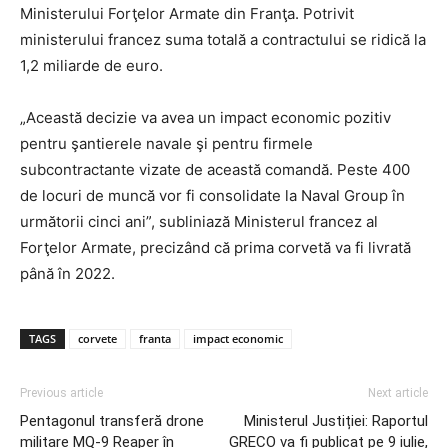
Ministerului Forţelor Armate din Franţa. Potrivit
ministerului francez suma totală a contractului se ridică la
1,2 miliarde de euro.
„Această decizie va avea un impact economic pozitiv
pentru şantierele navale şi pentru firmele
subcontractante vizate de această comandă. Peste 400
de locuri de muncă vor fi consolidate la Naval Group în
următorii cinci ani”, subliniază Ministerul francez al
Forţelor Armate, precizând că prima corvetă va fi livrată
până în 2022.
TAGS
corvete
franta
impact economic
Previous article
Next article
Pentagonul transferă drone
Ministerul Justiției: Raportul
militare MQ-9 Reaper în
GRECO va fi publicat pe 9 iulie,