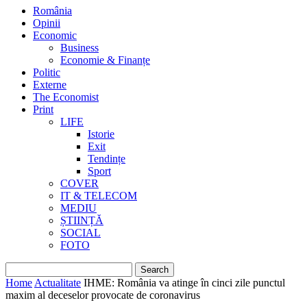
România
Opinii
Economic
Business
Economie & Finanțe
Politic
Externe
The Economist
Print
LIFE
Istorie
Exit
Tendințe
Sport
COVER
IT & TELECOM
MEDIU
ȘTIINȚĂ
SOCIAL
FOTO
Home
Actualitate
IHME: România va atinge în cinci zile punctul
maxim al deceselor provocate de coronavirus