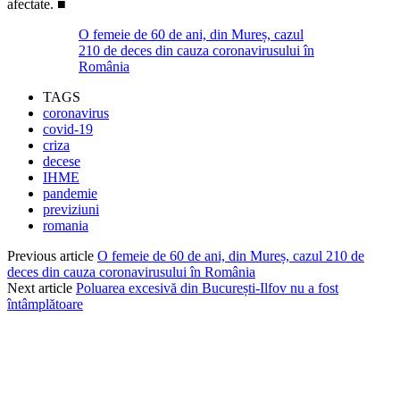
afectate. ■
O femeie de 60 de ani, din Mureș, cazul
210 de deces din cauza coronavirusului în
România
TAGS
coronavirus
covid-19
criza
decese
IHME
pandemie
previziuni
romania
Previous article
O femeie de 60 de ani, din Mureș, cazul 210 de
deces din cauza coronavirusului în România
Next article
Poluarea excesivă din București-Ilfov nu a fost
întâmplătoare