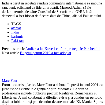
India a cerut în repetate rânduri comunității internaționale să impună
sancțiuni, solicitând ca liderul grupării, Masood Azhar, să fie
declarat terorist de către Consiliul de Securitate al ONU, însă
demersul a fost blocat de fiecare dată de China, aliat al Pakistanului.
TAGS
atentat
India
kashmir
Pakistan
Previous article
Audierea lui Kovesi cu flori pe treptele Parchetului
Next article
Bugetul pentru 2019 a fost adoptat
Marc Faur
Format ca artist plastic, Marc Faur a debutat în presă în anul 2001 ca
jurnalist de externe la Agenția de știri Mediafax. Cariera sa
profesională include publicații precum Realitatea Romanească și
Libertatea. A mai colaborat la diferite reviste și a condus un periodic
destinat iubitorilor și practicanțior de arte marțiale, Ki, Martial Sports