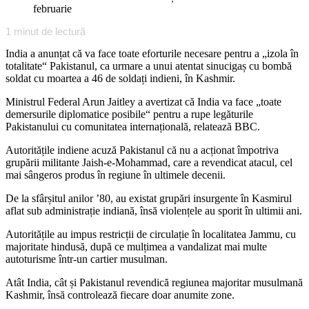
februarie
1
minut de lectură
India a anunțat că va face toate eforturile necesare pentru a „izola în
totalitate“ Pakistanul, ca urmare a unui atentat sinucigaș cu bombă
soldat cu moartea a 46 de soldați indieni, în Kashmir.
Ministrul Federal Arun Jaitley a avertizat că India va face „toate
demersurile diplomatice posibile“ pentru a rupe legăturile
Pakistanului cu comunitatea internațională, relatează BBC.
Autoritățile indiene acuză Pakistanul că nu a acționat împotriva
grupării militante Jaish-e-Mohammad, care a revendicat atacul, cel
mai sângeros produs în regiune în ultimele decenii.
De la sfârșitul anilor ’80, au existat grupări insurgente în Kasmirul
aflat sub administrație indiană, însă violențele au sporit în ultimii ani.
Autoritățile au impus restricții de circulație în localitatea Jammu, cu
majoritate hindusă, după ce mulțimea a vandalizat mai multe
autoturisme într-un cartier musulman.
Atât India, cât și Pakistanul revendică regiunea majoritar musulmană
Kashmir, însă controlează fiecare doar anumite zone.