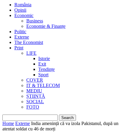
România
Opinii
Economic
Business
Economie & Finanțe
Politic
Externe
The Economist
Print
LIFE
Istorie
Exit
Tendințe
Sport
COVER
IT & TELECOM
MEDIU
ȘTIINȚĂ
SOCIAL
FOTO
Home
Externe
India amenință că va izola Pakistanul, după un
atentat soldat cu 46 de morți