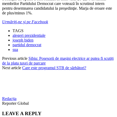
membrilor Partidului Democrat care votează în scrutinul intern
pentru desemnarea candidatului la preşedinţie. Marja de eroare este
de plus/minus 1%.
Urmăriți-ne și pe Facebook
TAGS
alegeri prezidentiale
joseph biden
partidul democrat
sua
Previous article
Sibiu: Posesorii de mașini electrice ar putea fi scutiți
de la plata taxei de parcare
Next article
Care este programul STB de sărbători?
Redacția
Reporter Global
LEAVE A REPLY