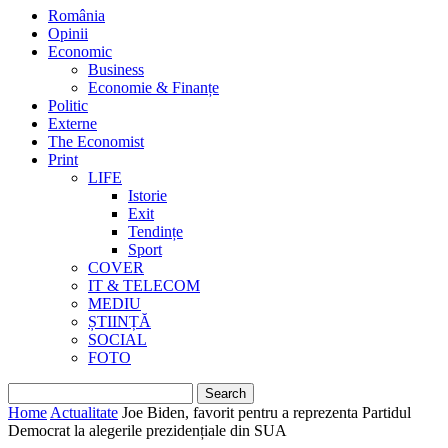
România
Opinii
Economic
Business
Economie & Finanțe
Politic
Externe
The Economist
Print
LIFE
Istorie
Exit
Tendințe
Sport
COVER
IT & TELECOM
MEDIU
ȘTIINȚĂ
SOCIAL
FOTO
Home
Actualitate
Joe Biden, favorit pentru a reprezenta Partidul
Democrat la alegerile prezidențiale din SUA