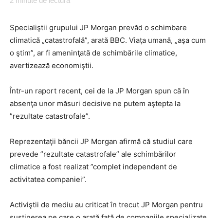
2
minute de lectură
Specialiştii grupului JP Morgan prevăd o schimbare
climatică „catastrofală”, arată BBC. Viaţa umană, „aşa cum
o ştim”, ar fi ameninţată de schimbările climatice,
avertizează economiştii.
Într-un raport recent, cei de la JP Morgan spun că în
absenţa unor măsuri decisive ne putem aştepta la
”rezultate catastrofale”.
Reprezentaţii băncii JP Morgan afirmă că studiul care
prevede ”rezultate catastrofale” ale schimbărilor
climatice a fost realizat ”complet independent de
activitatea companiei”.
Activiştii de mediu au criticat în trecut JP Morgan pentru
susţinerea pe care o arată faţă de companiile specializate