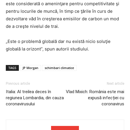
este considerată o ameninţare pentru competitivitate şi
pentru locurile de muncă, în timp ce ţările în curs de
dezvoltare văd în creşterea emisiilor de carbon un mod
de a creşte nivelul de trai.
„Este o problemă globală dar nu există nicio soluţie
globală la orizont”, spun autorii studiului.
TAGS
JP Morgan
schimbari climatice
Previous article
Next article
Italia: Al treilea deces în
Vlad Mixich: România este mai
regiunea Lombardia, din cauza
expusă infecției cu
coronavirusului
coronavirus