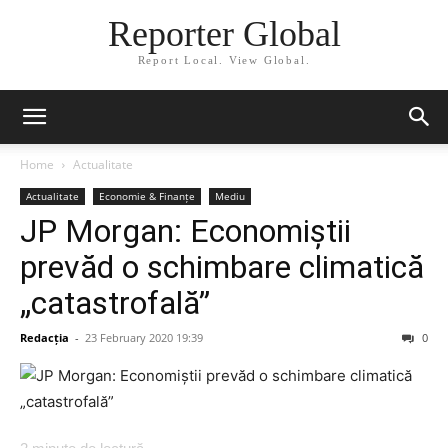
Reporter Global
Report Local. View Global.
Home
Actualitate
Actualitate
Economie & Finanțe
Mediu
JP Morgan: Economiștii
prevăd o schimbare climatică
„catastrofală”
Redacția
-
23 February 2020 19:39
0