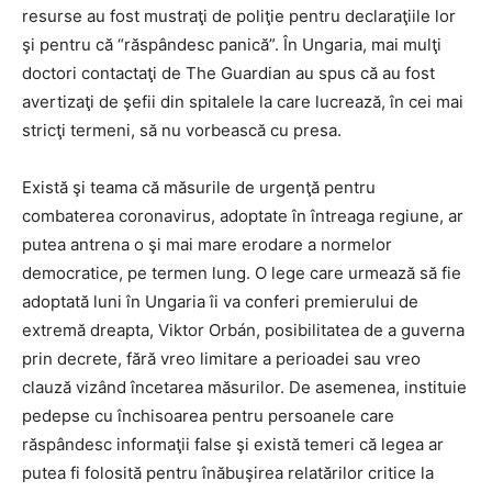
resurse au fost mustraţi de poliţie pentru declaraţiile lor
şi pentru că “răspândesc panică”. În Ungaria, mai mulţi
doctori contactaţi de The Guardian au spus că au fost
avertizaţi de şefii din spitalele la care lucrează, în cei mai
stricţi termeni, să nu vorbească cu presa.
Există şi teama că măsurile de urgenţă pentru
combaterea coronavirus, adoptate în întreaga regiune, ar
putea antrena o şi mai mare erodare a normelor
democratice, pe termen lung. O lege care urmează să fie
adoptată luni în Ungaria îi va conferi premierului de
extremă dreapta, Viktor Orbán, posibilitatea de a guverna
prin decrete, fără vreo limitare a perioadei sau vreo
clauză vizând încetarea măsurilor. De asemenea, instituie
pedepse cu închisoarea pentru persoanele care
răspândesc informaţii false şi există temeri că legea ar
putea fi folosită pentru înăbuşirea relatărilor critice la