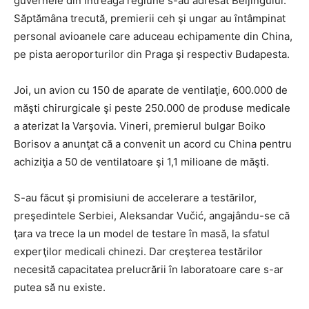
guvernele din întreaga regiune s-au adresat Beijingului.
Săptămâna trecută, premierii ceh şi ungar au întâmpinat
personal avioanele care aduceau echipamente din China,
pe pista aeroporturilor din Praga şi respectiv Budapesta.
Joi, un avion cu 150 de aparate de ventilaţie, 600.000 de
măşti chirurgicale şi peste 250.000 de produse medicale
a aterizat la Varşovia. Vineri, premierul bulgar Boiko
Borisov a anunţat că a convenit un acord cu China pentru
achiziţia a 50 de ventilatoare şi 1,1 milioane de măşti.
S-au făcut şi promisiuni de accelerare a testărilor,
preşedintele Serbiei, Aleksandar Vučić, angajându-se că
ţara va trece la un model de testare în masă, la sfatul
experţilor medicali chinezi. Dar creşterea testărilor
necesită capacitatea prelucrării în laboratoare care s-ar
putea să nu existe.