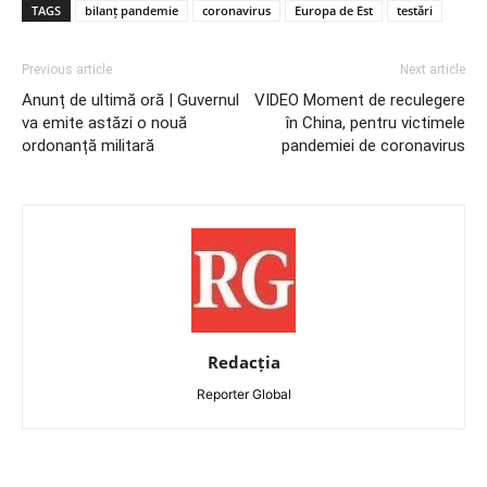
TAGS
bilanț pandemie
coronavirus
Europa de Est
testări
Previous article
Next article
Anunț de ultimă oră | Guvernul
VIDEO Moment de reculegere
va emite astăzi o nouă
în China, pentru victimele
ordonanță militară
pandemiei de coronavirus
Redacția
Reporter Global