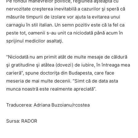
Pe fondul manevrelor politice, regiunea aşteaptă cu
nervozitate creşterea inevitabilă a cazurilor şi speră că
măsurile timpurii de izolare vor ajuta la evitarea unui
carnagiu în stil italian. Un semn pozitiv este că la fel ca
peste tot, oamenii s-au unit ca niciodată până acum în
sprijinul medicilor asaltaţi.
“Niciodată nu am primit atât de multe mesaje de căldură
şi gratitudine şi atâtea (dovezi) de iubire, în întreaga mea
carieră”, spune doctoriţa din Budapesta, care face
meseria de mai multe decenii. “Simt că de data asta
munca noastră este realmente apreciată”.
Traducerea: Adriana Buzoianu/rcostea
Sursa: RADOR