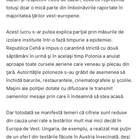
totuşi doar o mică parte din îmbolnăvirile raportate în
majoritatea ţărilor vest-europene.
Acest lucru s-ar putea explica parţial prin măsurile de
izolare instituite într-o fază timpurie a epidemiei.
Republica Cehă a impus o carantină strictă cu două
săptămâni în urmă şi în acelaşi timp Polonia a anulat
aproape toate cursele aeriene care veneau şi plecau din
ţară. Autorităţile poloneze s-au grăbit de asemenea să
închidă barurile, restaurantele, cinematografele şi şcolile.
Maşini ale poliţiei dotate cu difuzoare le transmit
oamenilor mesaje prin care îi îndeamnă să stea acasă.
Dar totodată se manifestă temeri că cifrele sunt reduse
din cauza unei rate a testărilor mult mai mici decât în
Europa de Vest. Ungaria, de exemplu, a realizat mai puţin
de un sfert din testările făcute în Austria învecinată, deşi