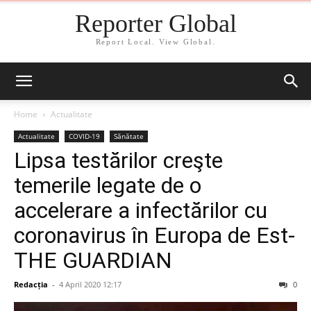
Reporter Global
Report Local. View Global.
Home
Actualitate
Actualitate
COVID-19
Sănătate
Lipsa testărilor creşte
temerile legate de o
accelerare a infectărilor cu
coronavirus în Europa de Est-
THE GUARDIAN
Redacția
-
4 April 2020 12:17
0