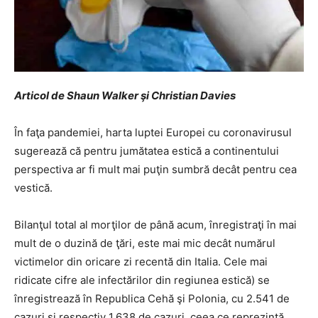
Articol de Shaun Walker şi Christian Davies
În faţa pandemiei, harta luptei Europei cu coronavirusul
sugerează că pentru jumătatea estică a continentului
perspectiva ar fi mult mai puţin sumbră decât pentru cea
vestică.
Bilanţul total al morţilor de până acum, înregistraţi în mai
mult de o duzină de ţări, este mai mic decât numărul
victimelor din oricare zi recentă din Italia. Cele mai
ridicate cifre ale infectărilor din regiunea estică) se
înregistrează în Republica Cehă şi Polonia, cu 2.541 de
cazuri şi respectiv 1.638 de cazuri, ceea ce reprezintă