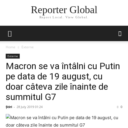
Reporter Global
Report Local. View Global.
Home
Externe
Externe
Macron se va întâlni cu Putin
pe data de 19 august, cu
doar câteva zile înainte de
summitul G7
Știri
-
28 July 2019 01:24
0