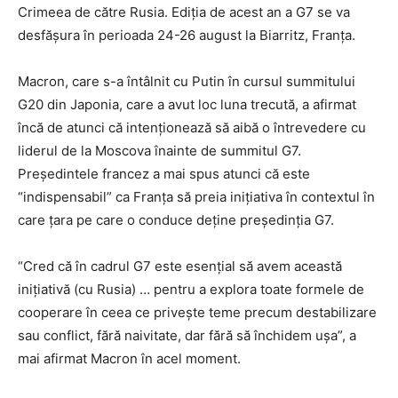
Crimeea de către Rusia. Ediția de acest an a G7 se va
desfășura în perioada 24-26 august la Biarritz, Franța.
Macron, care s-a întâlnit cu Putin în cursul summitului
G20 din Japonia, care a avut loc luna trecută, a afirmat
încă de atunci că intenționează să aibă o întrevedere cu
liderul de la Moscova înainte de summitul G7.
Președintele francez a mai spus atunci că este
“indispensabil” ca Franța să preia inițiativa în contextul în
care țara pe care o conduce deține președinția G7.
“Cred că în cadrul G7 este esențial să avem această
inițiativă (cu Rusia) … pentru a explora toate formele de
cooperare în ceea ce privește teme precum destabilizare
sau conflict, fără naivitate, dar fără să închidem ușa”, a
mai afirmat Macron în acel moment.