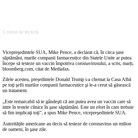
1
minut de lectură
Vicepreşedintele SUA, Mike Pence, a declarat că, în circa șase
săptămâni, marile companii farmaceutice din Statele Unite ar putea
începe să testeze un vaccin împotriva coronavirusului, a scris, marți,
bloomberg.com, citat de Mediafax.
Zilele acestea, președintele Donald Trump i-a chemat la Casa Albă
pe toţi şefii marilor companii farmaceutice şi le-a cerut să găsească
un tratament.
„Este remarcabil să te gândeşti că am putea avea un vaccin care să
intre în testele clinice în şase săptămâni. Este un efort în care trebuie
să fim implicaţi toţi”, a spus Mike Pence, vicepreşedintele SUA.
Autoritățile americane au decis să testeze de coronavirus un milion
de oameni, în şase zile.