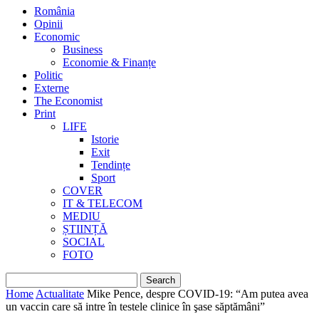
România
Opinii
Economic
Business
Economie & Finanțe
Politic
Externe
The Economist
Print
LIFE
Istorie
Exit
Tendințe
Sport
COVER
IT & TELECOM
MEDIU
ȘTIINȚĂ
SOCIAL
FOTO
Home
Actualitate
Mike Pence, despre COVID-19: “Am putea avea
un vaccin care să intre în testele clinice în şase săptămâni”