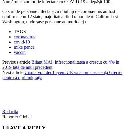
Numărul cazurilor de infectare cu COVID-19 a depăşit 100.
Cazuri de persoane infectate cu noul tip de coronavirus au fost
confirmate în 12 state, majoritatea fiind raportate în California şi
Washington, unde şase persoane au murit deja.
TAGS
coronavirus
covid-19
mike pence
vaccin
Previous article
Bilanț MAI: Infracționalitatea a crescut cu 4% în
2019 față de anul precedent
Next article
Ursula von der Leyen: UE va acorda asistenţă Greciei
pentru a opri imigraţia
Redacția
Reporter Global
LEAVE A REPLY