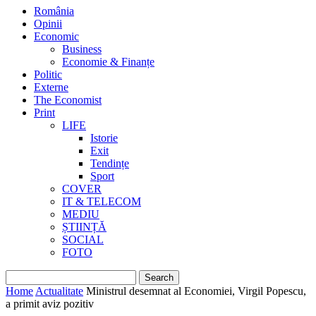
România
Opinii
Economic
Business
Economie & Finanțe
Politic
Externe
The Economist
Print
LIFE
Istorie
Exit
Tendințe
Sport
COVER
IT & TELECOM
MEDIU
ȘTIINȚĂ
SOCIAL
FOTO
Home
Actualitate
Ministrul desemnat al Economiei, Virgil Popescu,
a primit aviz pozitiv