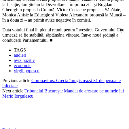
la Justiție, Ion Ștefan la Dezvoltare – în prima zi – și Bogdan
Gheorghiu propus la Cultură, Victor Costache propus la Sănătate,
Monica Anisie la Educaţie și Violeta Alexandru propusă la Muncă –
în a doua zi – au primit avize negative în comisii.
Data votului final în plenul reunit pentru învestirea Guvernului Cîțu
urmează să fie stabilită, săptămâna viitoare, într-o nouă ședință a
conducerii Parlamentului. ■
TAGS
audieri
aviz pozitiv
economie
virgil popescu
Previous article
Coronavirus: Grecia înregistrează 31 de persoane
infectate
Next article
Tribunalul București: Mandat de arestare pe numele lui
Mario Iorgulescu