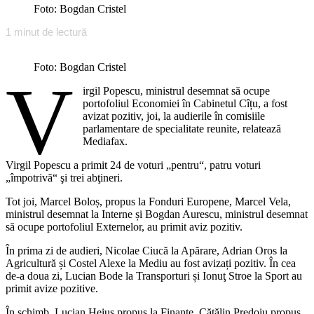
Foto: Bogdan Cristel
1
minut de lectură
Foto: Bogdan Cristel
V
irgil Popescu, ministrul desemnat să ocupe
portofoliul Economiei în Cabinetul Cîțu, a fost
avizat pozitiv, joi, la audierile în comisiile
parlamentare de specialitate reunite, relatează
Mediafax.
Virgil Popescu a primit 24 de voturi „pentru“, patru voturi
„împotrivă“ şi trei abţineri.
Tot joi, Marcel Boloș, propus la Fonduri Europene, Marcel Vela,
ministrul desemnat la Interne și Bogdan Aurescu, ministrul desemnat
să ocupe portofoliul Externelor, au primit aviz pozitiv.
În prima zi de audieri, Nicolae Ciucă la Apărare, Adrian Oros la
Agricultură și Costel Alexe la Mediu au fost avizați pozitiv. În cea
de-a doua zi, Lucian Bode la Transporturi și Ionuţ Stroe la Sport au
primit avize pozitive.
În schimb, Lucian Heiuș propus la Finanțe, Cătălin Predoiu propus