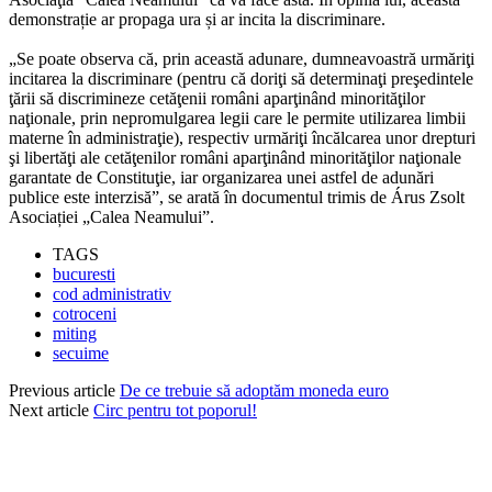
demonstrație ar propaga ura și ar incita la discriminare.
„Se poate observa că, prin această adunare, dumneavoastră urmăriţi
incitarea la discriminare (pentru că doriţi să determinaţi preşedintele
ţării să discrimineze cetăţenii români aparţinând minorităţilor
naţionale, prin nepromulgarea legii care le permite utilizarea limbii
materne în administraţie), respectiv urmăriţi încălcarea unor drepturi
şi libertăţi ale cetăţenilor români aparţinând minorităţilor naţionale
garantate de Constituţie, iar organizarea unei astfel de adunări
publice este interzisă”, se arată în documentul trimis de Árus Zsolt
Asociației „Calea Neamului”.
TAGS
bucuresti
cod administrativ
cotroceni
miting
secuime
Previous article
De ce trebuie să adoptăm moneda euro
Next article
Circ pentru tot poporul!