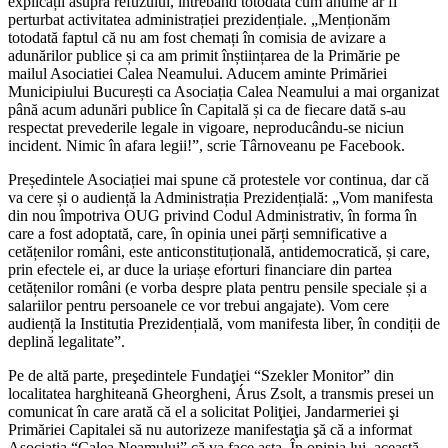
explicații asupra refuzului, întrebând totodată cum anume ar fi
perturbat activitatea administrației prezidențiale. „Menționăm
totodată faptul că nu am fost chemați în comisia de avizare a
adunărilor publice și ca am primit înștiințarea de la Primărie pe
mailul Asociatiei Calea Neamului. Aducem aminte Primăriei
Municipiului București ca Asociația Calea Neamului a mai organizat
până acum adunări publice în Capitală și ca de fiecare dată s-au
respectat prevederile legale in vigoare, neproducându-se niciun
incident. Nimic în afara legii!”, scrie Târnoveanu pe Facebook.
Președintele Asociației mai spune că protestele vor continua, dar că
va cere și o audiență la Administrația Prezidențială: „Vom manifesta
din nou împotriva OUG privind Codul Administrativ, în forma în
care a fost adoptată, care, în opinia unei părți semnificative a
cetățenilor români, este anticonstituțională, antidemocratică, și care,
prin efectele ei, ar duce la uriașe eforturi financiare din partea
cetățenilor români (e vorba despre plata pentru pensile speciale și a
salariilor pentru persoanele ce vor trebui angajate). Vom cere
audiență la Institutia Prezidențială, vom manifesta liber, în condiții de
deplină legalitate”.
Pe de altă parte, preşedintele Fundaţiei “Szekler Monitor” din
localitatea harghiteană Gheorgheni, Árus Zsolt, a transmis presei un
comunicat în care arată că el a solicitat Poliţiei, Jandarmeriei şi
Primăriei Capitalei să nu autorizeze manifestaţia şă că a informat
Asociaţia “Calea Neamului” că va face asta. În opinia lui, această