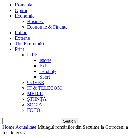
România
Opinii
Economic
Business
Economie & Finanțe
Politic
Externe
The Economist
Print
LIFE
Istorie
Exit
Tendințe
Sport
COVER
IT & TELECOM
MEDIU
ȘTIINȚĂ
SOCIAL
FOTO
Home
Actualitate
Mitingul românilor din Secuime la Cotroceni a
fost interzis