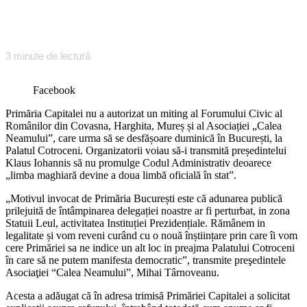
3
minute de lectură
Facebook
Primăria Capitalei nu a autorizat un miting al Forumului Civic al
Românilor din Covasna, Harghita, Mureș și al Asociației „Calea
Neamului”, care urma să se desfășoare duminică în București, la
Palatul Cotroceni. Organizatorii voiau să-i transmită președintelui
Klaus Iohannis să nu promulge Codul Administrativ deoarece
„limba maghiară devine a doua limbă oficială în stat”.
„Motivul invocat de Primăria București este că adunarea publică
prilejuită de întâmpinarea delegației noastre ar fi perturbat, in zona
Statuii Leul, activitatea Instituției Prezidențiale. Rămânem in
legalitate și vom reveni curând cu o nouă înștiințare prin care îi vom
cere Primăriei sa ne indice un alt loc in preajma Palatului Cotroceni
în care să ne putem manifesta democratic”, transmite preşedintele
Asociaţiei “Calea Neamului”, Mihai Târnoveanu.
Acesta a adăugat că în adresa trimisă Primăriei Capitalei a solicitat