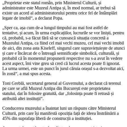
„Proprietar este statul român, prin Ministerul Culturii, și
administrator este Muzeul Antipa și, în mod normal, ar trebui să
existe un acord al administratorului pentru orice fel de întâmplări
legate de imobil“, a declarat Popa.
„Sper ca, așa cum de-a lungul timpului au mai fost astfel de
tentative, și acum, în urma explicațiilor, lucrurile se vor liniști, pentru
că, probabil, s-a făcut fără să se cunoască situația concretă a
Muzeului Antipa, ca fiind cel mai vechi muzeu, cel mai vechi imobil
de aici, din zona asta Kiseleff, singurul care supraviețuiește de atunci
și care e încărcat de o întreagă semnificație simbolică, culturală, și
probabil că în momentul propunerii respective nu s-a avut în vedere
acest aspect, îmi vine greu să cred că lucrul acesta poate fi ignorat.
La urma urmei, este un punct în jurul căruia orașul s-a dezvoltat aici,
în zonă“, a mai spus acesta.
Toni Greblă, secretarul general al Guvernului, a declarat că terenul
pe care se află Muzeul Antipa din București este proprietatea
statului, dat în folosire gratuită, dar „folosința poate fi retrasă și
atribuită altei instituții“.
Conducerea muzeului a înaintat luni un răspuns către Ministerul
Culturii, prin care își manifestă opoziția față de ideea înstrăinării a
45% din suprafața liberă de construcții a instituției.