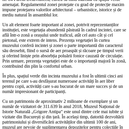
amenajat. Regulamentul zonei protejate cu grad de protecție maxim
impune protejarea valorilor arhitectural – urbanistice, istorice și de
mediu natural în ansamblul lor.
Un alt element foarte important al zonei, potrivit reprezentanților
instituției, este vegetația abundentă păstrată în cadrul incintei, care se
află într-o zonă a orașului unde traficul, atât cel auto cât și cel
pietonal, este extrem de intens. Prezența vegetației în curtea
muzeului conferă incintei și zonei o parte importantă din caracterul
său deosebit, fiind o sursă de aer proaspăt și răcoare pe timpul verii
și oferind liniște prin absorbția poluării fonice cauzată de circulație.
Prin urmare, prezența vegetației este de o importanță majoră în zonă,
contribuind din plin la confortul urban.
În plus, spațiul verde din incinta muzeului a fost în ultimii cinci ani
terenul pe care s-au desfășurat numeroase activități în aer liber
pentru copii, activități care s-au bucurat de un mare succes și de un
număr impresionant de participanți.
Cu un patrimoniu de aproximativ 2 milioane de exemplare și un
număr de vizitatori de 311.639 în anul 2018, Muzeul Național de
Istorie Naturală „Grigore Antipa“ este unul dintre cele mai iubite și
vizitate din București și din țară. În același timp, datorită dezvoltării
patrimoniului și diversificării activităților din ultimii 100 de ani,
muzeul are nevoie de suplimentarea depozitelor pentru colecțiile în