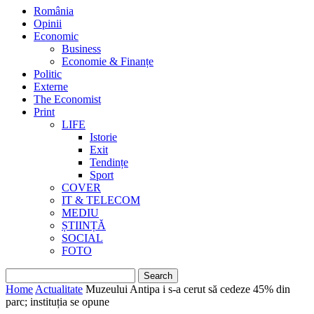
România
Opinii
Economic
Business
Economie & Finanțe
Politic
Externe
The Economist
Print
LIFE
Istorie
Exit
Tendințe
Sport
COVER
IT & TELECOM
MEDIU
ȘTIINȚĂ
SOCIAL
FOTO
Home
Actualitate
Muzeului Antipa i s-a cerut să cedeze 45% din
parc; instituția se opune