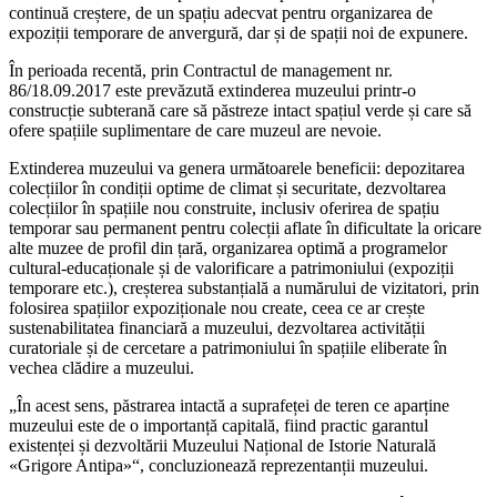
continuă creștere, de un spațiu adecvat pentru organizarea de
expoziții temporare de anvergură, dar și de spații noi de expunere.
În perioada recentă, prin Contractul de management nr.
86/18.09.2017 este prevăzută extinderea muzeului printr-o
construcție subterană care să păstreze intact spațiul verde și care să
ofere spațiile suplimentare de care muzeul are nevoie.
Extinderea muzeului va genera următoarele beneficii: depozitarea
colecțiilor în condiții optime de climat și securitate, dezvoltarea
colecțiilor în spațiile nou construite, inclusiv oferirea de spațiu
temporar sau permanent pentru colecții aflate în dificultate la oricare
alte muzee de profil din țară, organizarea optimă a programelor
cultural-educaționale și de valorificare a patrimoniului (expoziții
temporare etc.), creșterea substanțială a numărului de vizitatori, prin
folosirea spațiilor expoziționale nou create, ceea ce ar crește
sustenabilitatea financiară a muzeului, dezvoltarea activității
curatoriale și de cercetare a patrimoniului în spațiile eliberate în
vechea clădire a muzeului.
„În acest sens, păstrarea intactă a suprafeței de teren ce aparține
muzeului este de o importanță capitală, fiind practic garantul
existenței și dezvoltării Muzeului Național de Istorie Naturală
«Grigore Antipa»“, concluzionează reprezentanții muzeului.