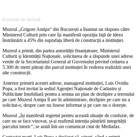
8
minute de lectură
Muzeul „Grigore Antipa“ din București a înaintat un răspuns către
Ministerul Culturii prin care își manifestă opoziția față de ideea
înstrăinării a 45% din suprafața liberă de construcții a instituției.
Muzeul a primit, din partea autorității finanțatoare, Ministerul
Culturii și Identității Naționale, solicitarea de a răspunde unei adrese
venite de la Secretariatul General al Guvernului privind cedarea a
5.300 de metri pătrați din parcul instituției în vederea realizării unei
alte construcții.
Anterior primirii acestei adrese, managerul instituției, Luis Ovidiu
Popa, a fost invitat la sediul Agenției Naționale de Cadastru și
Publicitate Imobiliară pentru a semna un plan de dezlipire a terenului
pe care Muzeul Antipa îl are în administrare, dezlipire pe care nu a
solicitat-o, despre care nu fusese informat și pe care nu o dorește.
Muzeul „își manifestă regretul pentru această situație de confuzie, de
care nu se face vinovat, și-și reafirmă intenția păstrării integrității
parcului istoric“, se arată într-un comunicat citat de Mediafax.
Contactat marți, Luis Popa a declarat că, vineri, când a primit