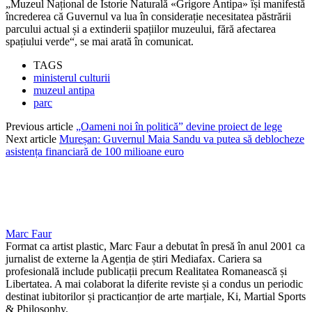
„Muzeul Național de Istorie Naturală «Grigore Antipa» își manifestă
încrederea că Guvernul va lua în considerație necesitatea păstrării
parcului actual și a extinderii spațiilor muzeului, fără afectarea
spațiului verde“, se mai arată în comunicat.
TAGS
ministerul culturii
muzeul antipa
parc
Previous article
„Oameni noi în politică” devine proiect de lege
Next article
Mureșan: Guvernul Maia Sandu va putea să deblocheze
asistența financiară de 100 milioane euro
Marc Faur
Format ca artist plastic, Marc Faur a debutat în presă în anul 2001 ca
jurnalist de externe la Agenția de știri Mediafax. Cariera sa
profesională include publicații precum Realitatea Romanească și
Libertatea. A mai colaborat la diferite reviste și a condus un periodic
destinat iubitorilor și practicanțior de arte marțiale, Ki, Martial Sports
& Philosophy.