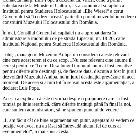
solicitarea de la Ministerul Culturii, i s-a comunicat și faptul că
Institutul pentru Studierea Holocaustului „Elie Wiesel“ a cerut
Guvernului să îi cedeze această parte din parcul muzeului în vederea
construirii Muzeului Holocaustului din România.
În mai, Consiliul General al capitalei nu a aprobat darea în
administrare a imobilului de pe strada Lipscani, nr. 18-20, către
Institutul Național pentru Studierea Holocaustului din România.
Totuși, managerul Muzeului Antipa nu consideră că este relevant
cine cere acest teren și cu ce scop. „Nu este relevant cine anume îl
cere și pentru ce îl cere. De-a lungul timpului, au mai fost tentative
pentru diferite alte destinații și, de fiecare dată, discuția a fost în jurul
dezvoltării Muzeului Antipa, nu în jurul destinației prevăzute în acel
moment. De aceea și acum tot în sensul acesta este argumentația“, a
declarat Luis Popa.
Acesta a explicat că este o vorba despre o propunere care „a fost
trimisă pe linie ierarhică, către diferite instituții până în final la noi,
care suntem administratori, să ne spunem punctul de vedere“.
„L-am făcut cât de bine argumentat am putut, așteptăm să vedem ce
poziție vor avea, nu au lăsat să întrevadă niciun fel de curs al
evenimentelor“, a mai spus acesta.