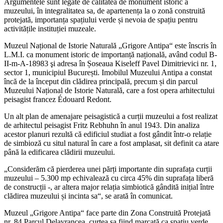
Argumentele sunt legate de calitatea de monument istoric a
muzeului, în integralitatea sa, de apartenența la o zonă construită
protejată, importanța spațiului verde și nevoia de spațiu pentru
activitățile instituției muzeale.
Muzeul Național de Istorie Naturală „Grigore Antipa“ este înscris în
L.M.I. ca monument istoric de importanță națională, având codul B-
II-m-A-18983 şi adresa în Șoseaua Kiseleff Pavel Dimitrievici nr. 1,
sector 1, municipiul București. Imobilul Muzeului Antipa a constat
încă de la început din clădirea principală, precum și din parcul
Muzeului Național de Istorie Naturală, care a fost opera arhitectului
peisagist francez Édouard Redont.
Un alt plan de amenajare peisagistică a curții muzeului a fost realizat
de arhitectul peisagist Fritz Rebhuhn în anul 1943. Din analiza
acestor planuri rezultă că edificiul studiat a fost gândit într-o relație
de simbioză cu situl natural în care a fost amplasat, sit definit ca atare
până la edificarea clădirii muzeului.
„Considerăm că pierderea unei părți importante din suprafața curții
muzeului – 5.300 mp echivalează cu circa 45% din suprafața liberă
de construcții -, ar altera major relația simbiotică gândită inițial între
clădirea muzeului și incinta sa“, se arată în comunicat.
Muzeul „Grigore Antipa“ face parte din Zona Construită Protejată
nr. 84 Parcul Delavrancea, curtea sa fiind marcată ca spațiu verde