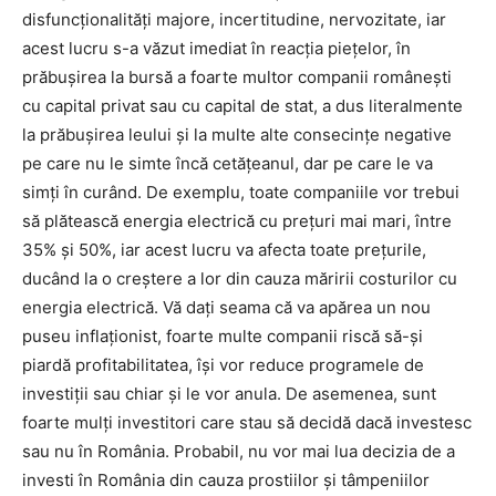
disfuncționalități majore, incertitudine, nervozitate, iar
acest lucru s-a văzut imediat în reacția piețelor, în
prăbușirea la bursă a foarte multor companii românești
cu capital privat sau cu capital de stat, a dus literalmente
la prăbușirea leului și la multe alte consecințe negative
pe care nu le simte încă cetățeanul, dar pe care le va
simți în curând. De exemplu, toate companiile vor trebui
să plătească energia electrică cu prețuri mai mari, între
35% și 50%, iar acest lucru va afecta toate prețurile,
ducând la o creștere a lor din cauza măririi costurilor cu
energia electrică. Vă dați seama că va apărea un nou
puseu inflaționist, foarte multe companii riscă să-și
piardă profitabilitatea, își vor reduce programele de
investiții sau chiar și le vor anula. De asemenea, sunt
foarte mulți investitori care stau să decidă dacă investesc
sau nu în România. Probabil, nu vor mai lua decizia de a
investi în România din cauza prostiilor și tâmpeniilor