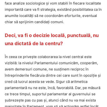
face analize sociologice și vom stabili în fiecare localitate
importantă care va fi strategia, existând posibilitatea ca în
anumite localități să ne coordonăm eforturile, eventual
chiar să sprijinim candidați comuni.
Deci, va fi o decizie locală, punctuală, nu
una dictată de la centru?
În ceea ce privește colaborarea la nivel central este
vizibilă: la nivelul Parlamentului comunicăm, cooperăm,
avem demersuri comune, ne susținem reciproc în
întreprinderile fiecăruia dintre cei care sunt în opoziție și
cred că lucrul acesta se vede. Sigur că aritmetica
parlamentară nu ne este, încă, favorabilă. Dar, pe măsură
ce trece timpul, suportul parlamentar al guvernului se
șubrezește pas cu pas și, atunci când nu va mai exista
majoritate în Parlament, vom ști să acționăm astfel încât