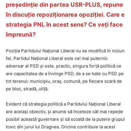
președinție din partea USR-PLUS, repune
în discuție repoziționarea opoziției. Care e
strategia PNL în acest sens? Ce veți face
împreună?
Poziția Partidului Național Liberal nu se modifică în niciun
fel. Partidul Național Liberal este cel mai puternic
adversar al PSD și este, practic, singura forță politică ce
are capacitatea de a învinge PSD, de a se bate cu PSD pe
tot terenul: municipiu, oraș, comună, pe fiecare scară de
pe bloc, stradă, uliță.
Evident că strategia politică a Partidului Național Liberal
are același obiectiv, și anume să înceteze cât mai repede
posibil această guvernare și să scoată de la putere grupul
toxic din jurul lui Dragnea. Oricine contribuie la acest