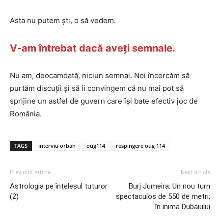
Asta nu putem ști, o să vedem.
V-am întrebat dacă aveți semnale.
Nu am, deocamdată, niciun semnal. Noi încercăm să
purtăm discuții și să îi convingem că nu mai pot să
sprijine un astfel de guvern care își bate efectiv joc de
România.
TAGS
interviu orban
oug114
respingere oug 114
Previous article
Next article
Astrologia pe înțelesul tuturor
Burj Jumeira: Un nou turn
(2)
spectaculos de 550 de metri,
în inima Dubaiului