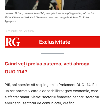
Ludovic Orban, președintele PNL, anunță că va face plângere împotriva lui
Mihai Gâdea la CNA și că liberalii nu vor mai merge la Antena 3 - Foto
Agerpres
8
minute de lectură
Când veți prelua puterea, veți abroga
OUG 114?
Păi, noi sperăm să respingem în Parlament OUG 114. Este
un act normativ care a dezechilibrat grav economia, care
a afectat ramuri vitale: sectorul financiar-bancar, sectorul
energetic, sectorul de comunicații, creând