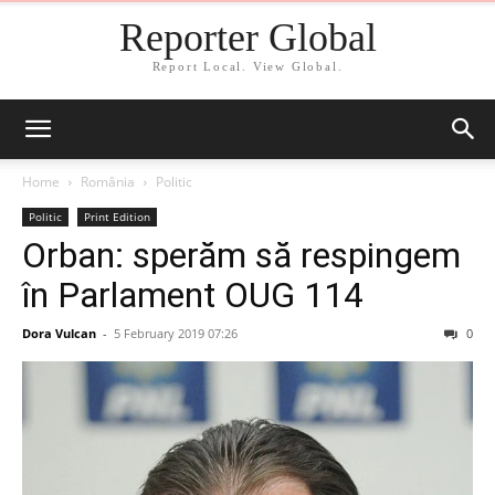
Reporter Global
Report Local. View Global.
Home
România
Politic
Politic
Print Edition
Orban: sperăm să respingem
în Parlament OUG 114
Dora Vulcan
-
5 February 2019 07:26
0