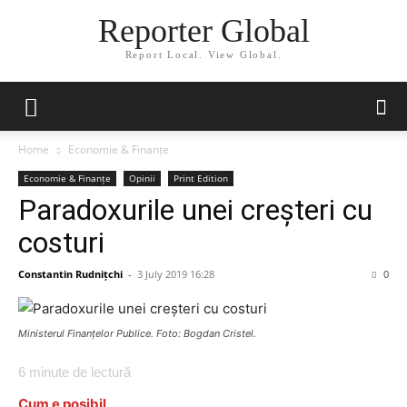
Reporter Global
Report Local. View Global.
Home
Economie & Finanțe
Economie & Finanțe
Opinii
Print Edition
Paradoxurile unei creșteri cu
costuri
Constantin Rudnițchi
-
3 July 2019 16:28
0
Ministerul Finanțelor Publice. Foto: Bogdan Cristel.
6
minute de lectură
Cum e posibil