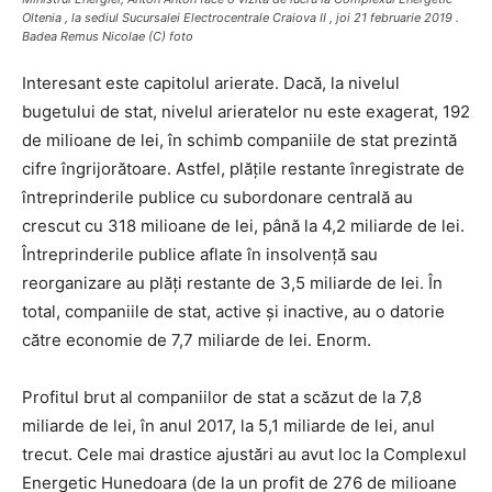
Oltenia , la sediul Sucursalei Electrocentrale Craiova II , joi 21 februarie 2019 .
Badea Remus Nicolae (C) foto
Interesant este capitolul arierate. Dacă, la nivelul
bugetului de stat, nivelul arieratelor nu este exagerat, 192
de milioane de lei, în schimb companiile de stat prezintă
cifre îngrijorătoare. Astfel, plățile restante înregistrate de
întreprinderile publice cu subordonare centrală au
crescut cu 318 milioane de lei, până la 4,2 miliarde de lei.
Întreprinderile publice aflate în insolvență sau
reorganizare au plăți restante de 3,5 miliarde de lei. În
total, companiile de stat, active și inactive, au o datorie
către economie de 7,7 miliarde de lei. Enorm.
Profitul brut al companiilor de stat a scăzut de la 7,8
miliarde de lei, în anul 2017, la 5,1 miliarde de lei, anul
trecut. Cele mai drastice ajustări au avut loc la Complexul
Energetic Hunedoara (de la un profit de 276 de milioane