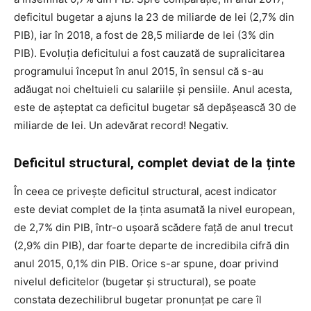
deficitul bugetar a ajuns la 23 de miliarde de lei (2,7% din
PIB), iar în 2018, a fost de 28,5 miliarde de lei (3% din
PIB). Evoluția deficitului a fost cauzată de supralicitarea
programului început în anul 2015, în sensul că s-au
adăugat noi cheltuieli cu salariile și pensiile. Anul acesta,
este de așteptat ca deficitul bugetar să depășească 30 de
miliarde de lei. Un adevărat record! Negativ.
Deficitul structural, complet deviat de la ținte
În ceea ce privește deficitul structural, acest indicator
este deviat complet de la ținta asumată la nivel european,
de 2,7% din PIB, într-o ușoară scădere față de anul trecut
(2,9% din PIB), dar foarte departe de incredibila cifră din
anul 2015, 0,1% din PIB. Orice s-ar spune, doar privind
nivelul deficitelor (bugetar și structural), se poate
constata dezechilibrul bugetar pronunțat pe care îl