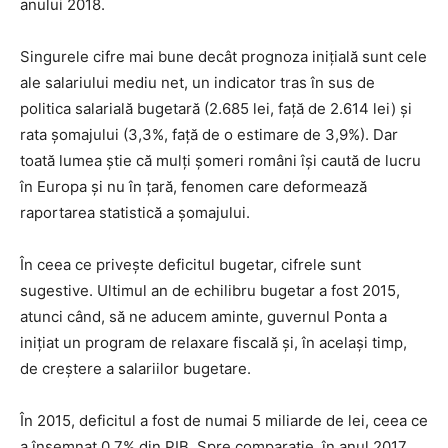
anului 2018.
Singurele cifre mai bune decât prognoza inițială sunt cele
ale salariului mediu net, un indicator tras în sus de
politica salarială bugetară (2.685 lei, față de 2.614 lei) și
rata șomajului (3,3%, față de o estimare de 3,9%). Dar
toată lumea știe că mulți șomeri români își caută de lucru
în Europa și nu în țară, fenomen care deformează
raportarea statistică a șomajului.
În ceea ce privește deficitul bugetar, cifrele sunt
sugestive. Ultimul an de echilibru bugetar a fost 2015,
atunci când, să ne aducem aminte, guvernul Ponta a
inițiat un program de relaxare fiscală și, în același timp,
de creștere a salariilor bugetare.
În 2015, deficitul a fost de numai 5 miliarde de lei, ceea ce
a însemnat 0,7% din PIB. Spre comparație, în anul 2017,