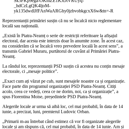
Sk3FKp9ega-OKmZE1KJDtVRUyq-
_hdCzLgQK4ljoM-
yk135dwdlJfFAnWaARGhy0jzbvobkgcxX6w&tn=-R
Reprezentanții primăriei susțin că nu se încalcă nicio reglementare
locală sau națională.
„Există în Piatra-Neamț o serie de restricții referitoare la afișajul
electoral, dar acesta este interzis doar în anumite zone. În acest caz,
nu considerăm că se încalcă vreo prevedere locală în acest sens”, a
transmis Gabriel Muraru, purtătorul de cuvânt al Primăriei Piatra-
Neamț.
La rândul lor, reprezentanții PSD susțin că acestea nu conțin mesaje
electorale, ci „mesaje politice”.
„Exact cum ați văzut pe cub, sunt mesajele noastre ca și organizație.
Face parte din programul organizației PSD Piatra-Neamț. Citiți
acolo, ceea ce vedeți, ceea ce ne dorim, noi, ca și organizație”, a
spus Florentina Moise, președintele PSD Piatra-Neamț.
Alegerile locale ar urma să aibă loc, cel mai probabil, în data de 14
iunie, a precizat, luni, premierul Ludovic Orban.
„Primarii m-au întrebat când estimez că vor fi organizate alegerile
locale și am răspuns că, cel mai probabil, în data de 14 iunie. Am și