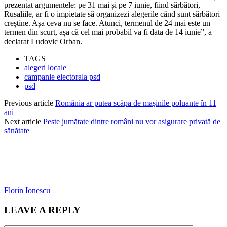
prezentat argumentele: pe 31 mai și pe 7 iunie, fiind sărbători,
Rusaliile, ar fi o impietate să organizezi alegerile când sunt sărbători
creștine. Așa ceva nu se face. Atunci, termenul de 24 mai este un
termen din scurt, așa că cel mai probabil va fi data de 14 iunie”, a
declarat Ludovic Orban.
TAGS
alegeri locale
campanie electorala psd
psd
Previous article
România ar putea scăpa de maşinile poluante în 11
ani
Next article
Peste jumătate dintre români nu vor asigurare privată de
sănătate
Florin Ionescu
LEAVE A REPLY