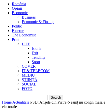
România
Opinii
Economic
Business
Economie & Finanțe
Politic
Externe
The Economist
Print
LIFE
Istorie
Exit
Tendințe
Sport
COVER
IT & TELECOM
MEDIU
ȘTIINȚĂ
SOCIAL
FOTO
Home
Actualitate
PSD: Afișele din Piatra-Neamț nu conțin mesaje
electorale