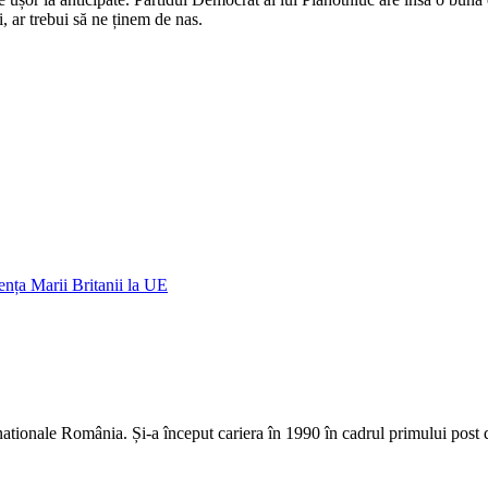
i, ar trebui să ne ținem de nas.
nța Marii Britanii la UE
rnationale România. Și-a început cariera în 1990 în cadrul primului pos