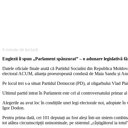
4
minute de lectură
Englezii îi spun „Parlament spânzurat” – o adunare legislativă fără
Datele oficiale finale arată că Partidul Socialist din Republica Moldo
electoral ACUM, alianța proeuropeană condusă de Maia Sandu și Andr
Pe locul trei s-a situat Partidul Democrat (PD), al oligarhului Vlad P
Ultimul partid intrat în Parlament este cel al controversatului primar a
Alegerile au avut loc în condițiile unei legi electorale noi, adoptate în
Igor Dodon.
Pentru prima dată, cei 101 deputați au fost aleși într-un sistem combinat
tot atâtea circumscripții uninominale, pe sistemul „câștigătorul ia totul