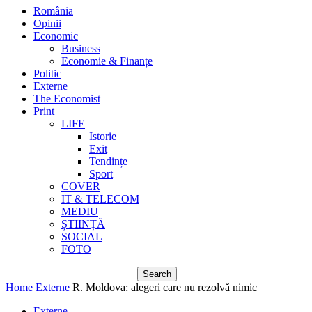
România
Opinii
Economic
Business
Economie & Finanțe
Politic
Externe
The Economist
Print
LIFE
Istorie
Exit
Tendințe
Sport
COVER
IT & TELECOM
MEDIU
ȘTIINȚĂ
SOCIAL
FOTO
Home
Externe
R. Moldova: alegeri care nu rezolvă nimic
Externe