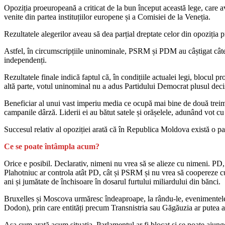
Opoziția proeuropeană a criticat de la bun început această lege, care ava
venite din partea instituțiilor europene și a Comisiei de la Veneția.
Rezultatele alegerilor aveau să dea parțial dreptate celor din opoziția 
Astfel, în circumscripțiile uninominale, PSRM și PDM au câștigat cât
independenți.
Rezultatele finale indică faptul că, în condițiile actualei legi, blocul 
altă parte, votul uninominal nu a adus Partidului Democrat plusul decis
Beneficiar al unui vast imperiu media ce ocupă mai bine de două treimi 
campanile dârză. Liderii ei au bătut satele și orășelele, adunând vot 
Succesul relativ al opoziției arată că în Republica Moldova există o pa
Ce se poate întâmpla acum?
Orice e posibil. Declarativ, nimeni nu vrea să se alieze cu nimeni. PD,
Plahotniuc ar controla atât PD, cât și PSRM și nu vrea să coopereze cu n
ani și jumătate de închisoare în dosarul furtului miliardului din bănci.
Bruxelles și Moscova urmăresc îndeaproape, la rându-le, evenimentele.
Dodon), prin care entități precum Transnistria sau Găgăuzia ar putea ave
Așa cum arată acum situația, Parlamentul ar fi blocat și se poate ajunge