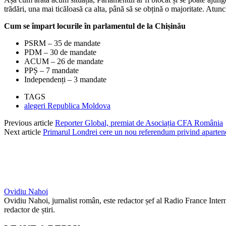
trădări, una mai ticăloasă ca alta, până să se obțină o majoritate. Atunc
Cum se împart locurile în parlamentul de la Chișinău
PSRM – 35 de mandate
PDM – 30 de mandate
ACUM – 26 de mandate
PPȘ – 7 mandate
Independenți – 3 mandate
TAGS
alegeri Republica Moldova
Previous article
Reporter Global, premiat de Asociația CFA România
Next article
Primarul Londrei cere un nou referendum privind apartene
Ovidiu Nahoi
Ovidiu Nahoi, jurnalist român, este redactor șef al Radio France Inte
redactor de știri.