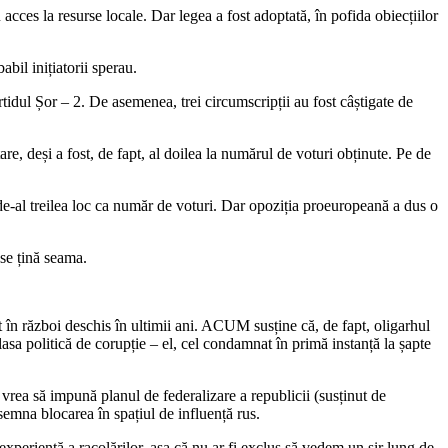
acces la resurse locale. Dar legea a fost adoptată, în pofida obiecțiilor
bil inițiatorii sperau.
ul Șor – 2. De asemenea, trei circumscripții au fost câștigate de
re, deși a fost, de fapt, al doilea la numărul de voturi obținute. Pe de
 de-al treilea loc ca număr de voturi. Dar opoziția proeuropeană a dus o
 se țină seama.
t în război deschis în ultimii ani. ACUM susține că, de fapt, oligarhul
asa politică de corupție – el, cel condamnat în primă instanță la șapte
rea să impună planul de federalizare a republicii (susținut de
nsemna blocarea în spațiul de influență rus.
experiență a racolărilor, așa că nu ar fi exclus să vedem un șir lung de