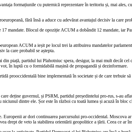
ntaja formațiunile cu puternică reprezentare în teritoriu și, mai ales, cu 
proeuropeană, fără însă a aduce cu adevărat avantajul decisiv la care proba
e 17 mandate. Blocul de opoziție ACUM a dobândit 12 mandate, iar Partid
proeuropean ACUM a ieșit pe locul trei la atribuirea mandatelor parlamenta
iv la care probabil se aștepta.
din piață, partidul lui Plahotniuc spera, desigur, la mai mult decât cel
cu vot, în luptă cu o formidabilă mașină de propagandă și dezinformare.
rtidă prooccidentală bine implementată în societate și de care trebuie să
 care deține guvernul, și PSRM, partidul președintelui pro-rus, s-au afla
iciunul dintre ele. Șor este în război cu toată lumea și acuză în bloc cl
 Europenii ar dori continuarea parcursului pro-occidental. Moscova ar v
a drept de veto la stabilirea orientării geopolitice a țării. Ceea ce ar î
 ușor la anticipate. Partidul Democrat al lui Plahotniuc are însă o bună 