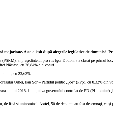
 majoritate. Asta a ieșit după alegerile legislative de duminică. Pe
va (PSRM), al președintelui pro-rus Igor Dodon, s-a clasat pe primul loc
ei Năstase, cu 26,84% din voturi.
lahotniuc, cu 23,62%.
l orașului Orhei, Ilan Şor – Partidul politic „Șor” (PPȘ), cu 8,32% din vo
 vara anului 2018, la inițiativa guvernului controlat de PD (Plahotniuc) și
, de listă și uninominal. Astfel, 50 de deputați au fost desemnați, ca și 
”.