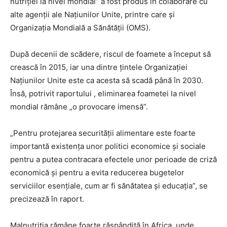
nutriției la nivel mondial” a fost produs în colaborare cu
alte agenții ale Națiunilor Unite, printre care și
Organizația Mondială a Sănătății (OMS).
După decenii de scădere, riscul de foamete a început să
crească în 2015, iar una dintre țintele Organizației
Națiunilor Unite este ca acesta să scadă până în 2030.
Însă, potrivit raportului , eliminarea foametei la nivel
mondial rămâne „o provocare imensă”.
„Pentru protejarea securității alimentare este foarte
importantă existența unor politici economice și sociale
pentru a putea contracara efectele unor perioade de criză
economică și pentru a evita reducerea bugetelor
serviciilor esențiale, cum ar fi sănătatea și educația”, se
precizează în raport.
Malnutriția rămâne foarte răspândită în Africa, unde