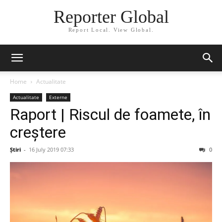
Reporter Global
Report Local. View Global.
Home
Actualitate
Actualitate
Externe
Raport | Riscul de foamete, în
creștere
Știri
-
16 July 2019 07:33
0