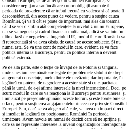
Consiliul Europei, ca de altfel și din Uniunea Europeană, să
considere neglijarea sau încălcarea unor obligații asumate în
perioada de pre-aderare că ar trebui trecută cu vederea și că poate fi
desconsiderată, din acest punct de vedere, pentru a susține cauza
României. Și va fi cât se poate de important, mai ales din toamnă,
când se vor distribui atât competențele la nivelul Uniunii Europene,
dar se va negocia și cadrul financiar multianual, adică se va intra în
ultima fază de negociere a bugetului UE, modul în care România va
fi reprezentată și va avea câștig de cauză pe aceste subiecte. Și nu
numai asta. Se va ține cont de modul în care, evident, se va face
politică internă la București, pentru că politica internă a devenit
politică externă.
Pe de altă parte, este o lecție de învățat de la Polonia și Ungaria,
unde chestiuni asemănătoare legate de problemele statului de drept
au generat consecințe, unele dintre ele nevăzute, dar importante, în
legătură cu puterea de negociere a acestor state și cu capacitatea,
până la urmă, de a-și afirma interesele la nivel internațional. Deci, pe
scurt: modul în care se va reacționa la București pentru susținerea, și
l-am auzit pe președinte spunând aceste lucruri, și este foarte bine că
o face, pentru susținerea angajamentelor în ceea ce privește Consiliul
Europei. Sau, dacă se va alege o altă cale, va avea un impact direct
și imediat în legătură cu poziționarea României în perioada
următoare. Avem nevoie nu numai de decizii care să ne sprijine și
care să ne reprezinte interesele la nivelul organizațiilor internaționale