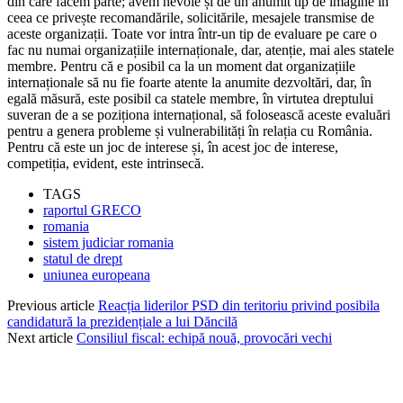
din care facem parte; avem nevoie și de un anumit tip de imagine în
ceea ce privește recomandările, solicitările, mesajele transmise de
aceste organizații. Toate vor intra într-un tip de evaluare pe care o
fac nu numai organizațiile internaționale, dar, atenție, mai ales statele
membre. Pentru că e posibil ca la un moment dat organizațiile
internaționale să nu fie foarte atente la anumite dezvoltări, dar, în
egală măsură, este posibil ca statele membre, în virtutea dreptului
suveran de a se poziționa internațional, să folosească aceste evaluări
pentru a genera probleme și vulnerabilități în relația cu România.
Pentru că este un joc de interese și, în acest joc de interese,
competiția, evident, este intrinsecă.
TAGS
raportul GRECO
romania
sistem judiciar romania
statul de drept
uniunea europeana
Previous article
Reacția liderilor PSD din teritoriu privind posibila
candidatură la prezidențiale a lui Dăncilă
Next article
Consiliul fiscal: echipă nouă, provocări vechi