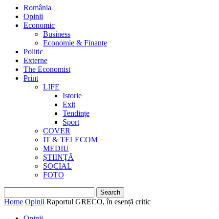
România
Opinii
Economic
Business
Economie & Finanțe
Politic
Externe
The Economist
Print
LIFE
Istorie
Exit
Tendințe
Sport
COVER
IT & TELECOM
MEDIU
ȘTIINȚĂ
SOCIAL
FOTO
Home
Opinii
Raportul GRECO, în esență critic
Opinii