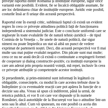
privește raportul dintre România și instituțiile europene, sigur orice
variantă este posibilă. Evident, fie se încalcă obligațiile asumate, fie
are loc delimitarea chiar de instituțiile europene. Juridic este posibil,
costurile însă ar fi uriașe din această perspectivă.
Raportul este în esență critic, subliniază faptul că există un evident
regres în ceea ce privește atitudinea politică față de funcționarea
independentă a sistemului judiciar. Este o concluzie uniformă care se
regăsește în toate evaluările fie de natură tehnic-juridică – de tipul
Comisia de la Veneția –, fie unele de natură politică, dar sigur
nimeni nu poate împiedica un stat să aibă un punct de vedere
exprimat de partenerii noștri. Deci, din această perspectivă vor fi mai
multe sau mai puține evaluări negative. Din păcate sunt mai multe;
ceea ce nu ne arată decât că există o continuitate a respingerii formei
de cooperare și dialog constructiv-pozitiv, cu instituții europene la
care am aderat prin propria noastră voință, mă repet, inclusiv în ceea
ce privește atribuțiile și competențele acestor instituții.
Și președintele, și prim-ministrul sunt informați în legătură cu
obligațiile, consecințele, cu modul în care acestea trebuie duse la
îndeplinire și cu eventualele reacții care pot apărea în funcție de o
decizie sau alta. Vreau să spun că indiferent, până la urmă, de
retorica publică, ei vor fi cei care vor răspunde și în numele
României, dacă autoritățile de la București vor lua o atitudine într-un
sens sau în altul. Cum vă spuneam, nu este posibil ca aceia din