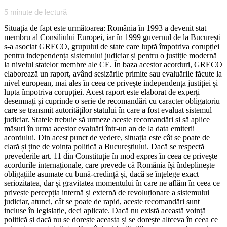
5
minute de lectură
Situația de fapt este următoarea: România în 1993 a devenit stat
membru al Consiliului Europei, iar în 1999 guvernul de la București
s-a asociat GRECO, grupului de state care luptă împotriva corupției
pentru independența sistemului judiciar și pentru o justiție modernă
la nivelul statelor membre ale CE. În baza acestor acorduri, GRECO
elaborează un raport, având sesizările primite sau evaluările făcute la
nivel european, mai ales în ceea ce privește independența justiției și
lupta împotriva corupției. Acest raport este elaborat de experți
desemnați și cuprinde o serie de recomandări cu caracter obligatoriu
care se transmit autorităților statului în care a fost evaluat sistemul
judiciar. Statele trebuie să urmeze aceste recomandări și să aplice
măsuri în urma acestor evaluări într-un an de la data emiterii
acordului. Din acest punct de vedere, situația este cât se poate de
clară și ține de voința politică a Bucureștiului. Dacă se respectă
prevederile art. 11 din Constituție în mod expres în ceea ce privește
acordurile internaționale, care prevede că România își îndeplinește
obligațiile asumate cu bună-credință și, dacă se înțelege exact
seriozitatea, dar și gravitatea momentului în care ne aflăm în ceea ce
privește percepția internă și externă de revoluționare a sistemului
judiciar, atunci, cât se poate de rapid, aceste recomandări sunt
incluse în legislație, deci aplicate. Dacă nu există această voință
politică și dacă nu se dorește aceasta și se dorește altceva în ceea ce