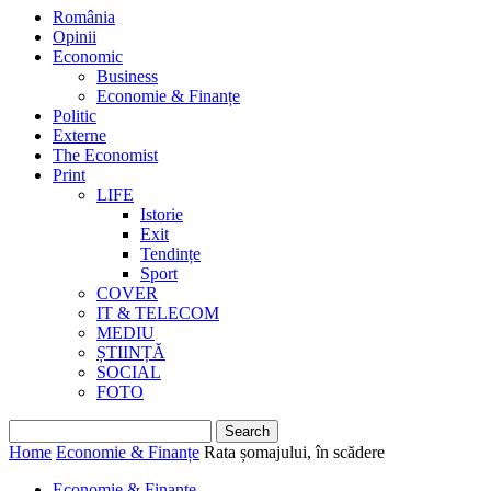
România
Opinii
Economic
Business
Economie & Finanțe
Politic
Externe
The Economist
Print
LIFE
Istorie
Exit
Tendințe
Sport
COVER
IT & TELECOM
MEDIU
ȘTIINȚĂ
SOCIAL
FOTO
Home
Economie & Finanțe
Rata șomajului, în scădere
Economie & Finanțe