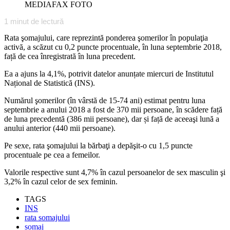
MEDIAFAX FOTO
1
minut de lectură
Rata şomajului, care reprezintă ponderea şomerilor în populaţia
activă, a scăzut cu 0,2 puncte procentuale, în luna septembrie 2018,
față de cea înregistrată în luna precedent.
Ea a ajuns la 4,1%, potrivit datelor anunțate miercuri de Institutul
Național de Statistică (INS).
Numărul şomerilor (în vârstă de 15-74 ani) estimat pentru luna
septembrie a anului 2018 a fost de 370 mii persoane, în scădere față
de luna precedentă (386 mii persoane), dar și față de aceeaşi lună a
anului anterior (440 mii persoane).
Pe sexe, rata şomajului la bărbaţi a depăşit-o cu 1,5 puncte
procentuale pe cea a femeilor.
Valorile respective sunt 4,7% în cazul persoanelor de sex masculin şi
3,2% în cazul celor de sex feminin.
TAGS
INS
rata somajului
șomaj