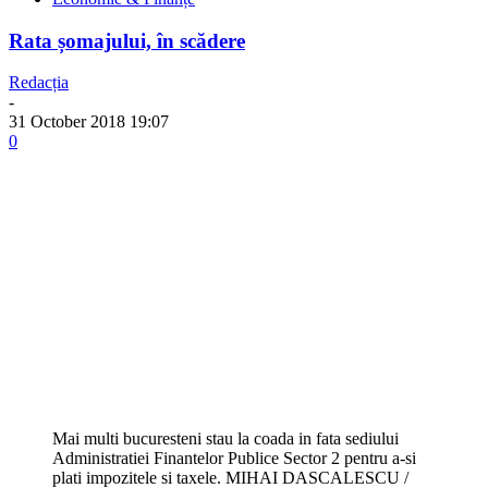
Rata șomajului, în scădere
Redacția
-
31 October 2018 19:07
0
Mai multi bucuresteni stau la coada in fata sediului
Administratiei Finantelor Publice Sector 2 pentru a-si
plati impozitele si taxele. MIHAI DASCALESCU /