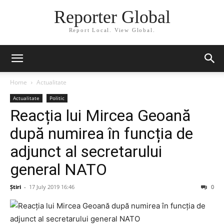
Reporter Global
Report Local. View Global.
Home
Actualitate
Actualitate
Politic
Reacția lui Mircea Geoană
după numirea în funcția de
adjunct al secretarului
general NATO
Știri
-
17 July 2019 16:46
0