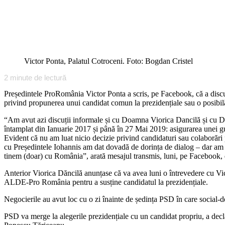
Victor Ponta, Palatul Cotroceni. Foto: Bogdan Cristel
2
minute de lectură
Președintele ProRomânia Victor Ponta a scris, pe Facebook, că a discu
privind propunerea unui candidat comun la prezidențiale sau o posibil
“Am avut azi discuții informale și cu Doamna Viorica Dancilă și cu D
întamplat din Ianuarie 2017 și până în 27 Mai 2019: asigurarea unei gu
Evident că nu am luat nicio decizie privind candidaturi sau colaborări 
cu Președintele Iohannis am dat dovadă de dorința de dialog – dar am 
tinem (doar) cu România”, arată mesajul transmis, luni, pe Facebook,
Anterior Viorica Dăncilă anunțase că va avea luni o întrevedere cu Vic
ALDE-Pro România pentru a susține candidatul la prezidențiale.
Negocierile au avut loc cu o zi înainte de ședința PSD în care social-de
PSD va merge la alegerile prezidențiale cu un candidat propriu, a decl