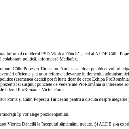
tat informal cu liderul PSD Viorica Dăncilă și cel al ALDE Călin Popescu
ă colaborare politică, informează Mediafax.
omnul Călin Popescu Tăriceanu. Am insistat doar pe obiectivul principal
vernări eficiente și a unor reforme adevarate în domeniul administrației 
politice (asemenea decizii pot fi luate doar de catre Echipa ProRomânia)
prezentat și susținut punctele de vedere ale ProRomânia și interesele 
 de liderul ProRomânia Victor Ponta.
tor Ponta și Călin Popescu Tăriceanu pentru a discuta despre alegerile pr
mocrații își vor alege prezidențiabilul.
arat Viorica Dăncilă la începutul săptămânii trecute. Și ALDE și-a exprim