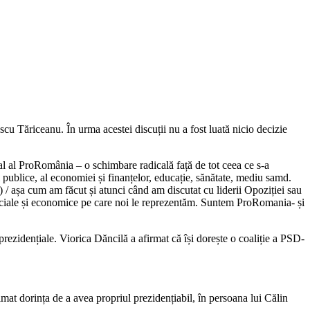
 Tăriceanu. În urma acestei discuții nu a fost luată nicio decizie
 al ProRomânia – o schimbare radicală față de tot ceea ce s-a
publice, al economiei și finanțelor, educație, sănătate, mediu samd.
 / așa cum am făcut și atunci când am discutat cu liderii Opoziției sau
sociale și economice pe care noi le reprezentăm. Suntem ProRomania- și
ezidențiale. Viorica Dăncilă a afirmat că își dorește o coaliție a PSD-
at dorința de a avea propriul prezidențiabil, în persoana lui Călin