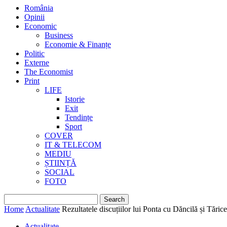
România
Opinii
Economic
Business
Economie & Finanțe
Politic
Externe
The Economist
Print
LIFE
Istorie
Exit
Tendințe
Sport
COVER
IT & TELECOM
MEDIU
ȘTIINȚĂ
SOCIAL
FOTO
Home
Actualitate
Rezultatele discuțiilor lui Ponta cu Dăncilă și Tăric
Actualitate