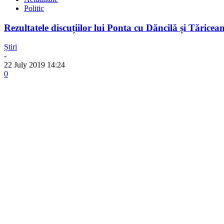
Politic
Rezultatele discuțiilor lui Ponta cu Dăncilă și Tăricea
Știri
-
22 July 2019 14:24
0