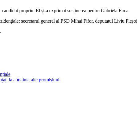
candidat propriu. El și-a exprimat susținerea pentru Gabriela Firea.
ezidențiale: secretarul general al PSD Mihai Fifor, deputatul Liviu Pleș
.
nțiale
ați la a înainta alte promisiuni