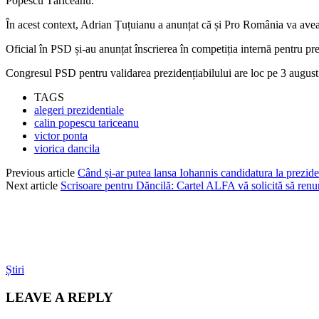
Popescu Tăriceanu.
În acest context, Adrian Țuțuianu a anunțat că și Pro România va avea 
Oficial în PSD și-au anunțat înscrierea în competiția internă pentru pr
Congresul PSD pentru validarea prezidențiabilului are loc pe 3 august
TAGS
alegeri prezidentiale
calin popescu tariceanu
victor ponta
viorica dancila
Previous article
Când și-ar putea lansa Iohannis candidatura la prezide
Next article
Scrisoare pentru Dăncilă: Cartel ALFA vă solicită să renunț
Știri
LEAVE A REPLY