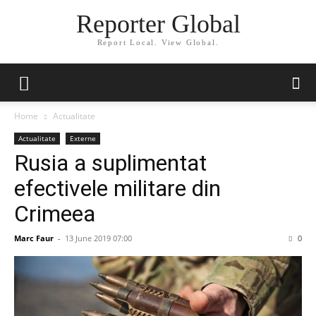
Reporter Global
Report Local. View Global.
Home
Actualitate
Actualitate
Externe
Rusia a suplimentat
efectivele militare din
Crimeea
Marc Faur
-
13 June 2019 07:00
0