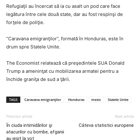
Refugiaţii au încercat să ia cu asalt un pod care face
legătura între cele două state, dar au fost respinşi de
forţele de poliţie.
“Caravana emigranţilor”, formată în Honduras, este în
drum spre Statele Unite.
The Economist relatează că preşedintele SUA Donald
Trump a ameninţat cu mobilizarea armatei pentru a
închide graniţa de sud a ţării.
TAGS
Caravana emigranţilor
Honduras
mexic
Statele Unite
Previous article
Next article
În ciuda intimidărilor şi
Câteva statistici europene
atacurilor cu bombe, afganii
au ieşit la vot