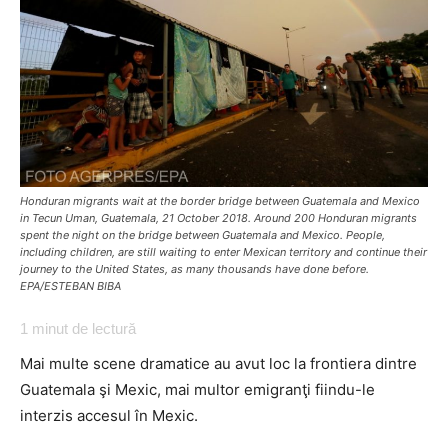
Honduran migrants wait at the border bridge between Guatemala and Mexico
in Tecun Uman, Guatemala, 21 October 2018. Around 200 Honduran migrants
spent the night on the bridge between Guatemala and Mexico. People,
including children, are still waiting to enter Mexican territory and continue their
journey to the United States, as many thousands have done before.
EPA/ESTEBAN BIBA
1
minut de lectură
Mai multe scene dramatice au avut loc la frontiera dintre
Guatemala şi Mexic, mai multor emigranţi fiindu-le
interzis accesul în Mexic.