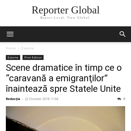
Reporter Global
Report Local. View Global.
Home
Externe
Externe
Print Edition
Scene dramatice în timp ce o
“caravană a emigranţilor”
înaintează spre Statele Unite
Redacția
-
22 October 2018 11:04
0