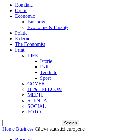
România
Opinii
Economic
Business
Economie & Finanțe
Politic
Externe
The Economist
Print
LIFE
Istorie
Exit
Tendințe
Sport
COVER
IT & TELECOM
MEDIU
ȘTIINȚĂ
SOCIAL
FOTO
Home
Business
Câteva statistici europene
Business