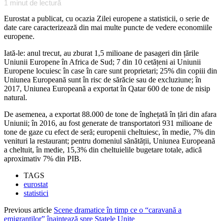
1
minut de lectură
Eurostat a publicat, cu ocazia Zilei europene a statisticii, o serie de
date care caracterizează din mai multe puncte de vedere economiile
europene.
Iată-le: anul trecut, au zburat 1,5 milioane de pasageri din țările
Uniunii Europene în Africa de Sud; 7 din 10 cetățeni ai Uniunii
Europene locuiesc în case în care sunt proprietari; 25% din copiii din
Uniunea Europeană sunt în risc de sărăcie sau de excluziune; în
2017, Uniunea Europeană a exportat în Qatar 600 de tone de nisip
natural.
De asemenea, a exportat 88.000 de tone de înghețată în țări din afara
Uniunii; în 2016, au fost generate de transportatori 931 milioane de
tone de gaze cu efect de seră; europenii cheltuiesc, în medie, 7% din
venituri la restaurant; pentru domeniul sănătății, Uniunea Europeană
a cheltuit, în medie, 15,3% din cheltuielile bugetare totale, adică
aproximativ 7% din PIB.
TAGS
eurostat
statistici
Previous article
Scene dramatice în timp ce o “caravană a
emigranţilor” înaintează spre Statele Unite