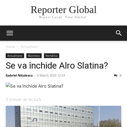
Reporter Global
Report Local. View Global.
Home
Actualitate
Actualitate
Business
România
Se va închide Alro Slatina?
Gabriel Nițulescu
-
6 March 2020 12:53
0
3
minute de lectură