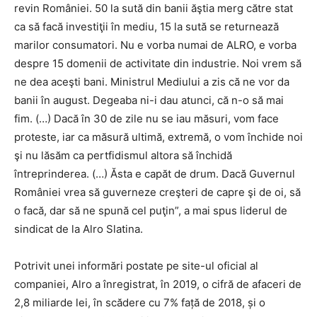
revin României. 50 la sută din banii ăştia merg către stat
ca să facă investiţii în mediu, 15 la sută se returnează
marilor consumatori. Nu e vorba numai de ALRO, e vorba
despre 15 domenii de activitate din industrie. Noi vrem să
ne dea aceşti bani. Ministrul Mediului a zis că ne vor da
banii în august. Degeaba ni-i dau atunci, că n-o să mai
fim. (…) Dacă în 30 de zile nu se iau măsuri, vom face
proteste, iar ca măsură ultimă, extremă, o vom închide noi
şi nu lăsăm ca pertfidismul altora să închidă
întreprinderea. (…) Ăsta e capăt de drum. Dacă Guvernul
României vrea să guverneze creşteri de capre şi de oi, să
o facă, dar să ne spună cel puţin”, a mai spus liderul de
sindicat de la Alro Slatina.
Potrivit unei informări postate pe site-ul oficial al
companiei, Alro a înregistrat, în 2019, o cifră de afaceri de
2,8 miliarde lei, în scădere cu 7% față de 2018, și o