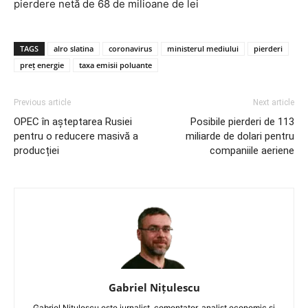
pierdere netă de 68 de milioane de lei
TAGS
alro slatina
coronavirus
ministerul mediului
pierderi
preț energie
taxa emisii poluante
Previous article
Next article
OPEC în așteptarea Rusiei
Posibile pierderi de 113
pentru o reducere masivă a
miliarde de dolari pentru
producției
companiile aeriene
Gabriel Nițulescu
Gabriel Nițulescu este jurnalist, comentator, analist economic și