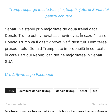
Trump respinge inculpările și așteaptă ajutorul Senatului
pentru achitare
Senatul va stabili prin majoritate de două treimi dacă
Donald Trump este vinovat sau nevinovat. În cazul în care
Donald Trump va fi găsit vinovat, va fi destituit. Demiterea
preşedintelui Donald Trump este improbabilă în contextul
în care Partidul Republican deţine majoritatea în Senatul
SUA.
Urmăriți-ne și pe Facebook
TAGS
demitere donald trump
donald trump
senat
sua
Previous article
Next article
Grefierii prostestează față de
Istoricul român Lucian Boia a