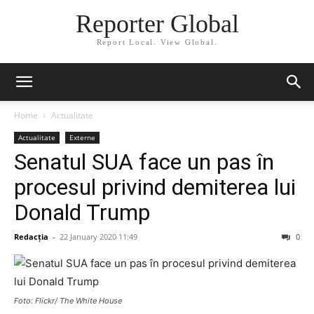
Reporter Global
Report Local. View Global.
Home
Actualitate
Actualitate
Externe
Senatul SUA face un pas în
procesul privind demiterea lui
Donald Trump
Redacția
-
22 January 2020 11:49
0
Foto: Flickr/ The White House