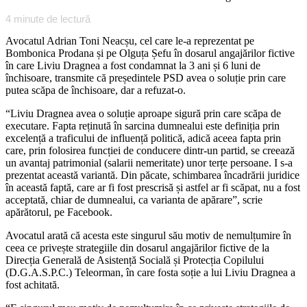
4
minute de lectură
Avocatul Adrian Toni Neacșu, cel care le-a reprezentat pe
Bombonica Prodana și pe Olguța Șefu în dosarul angajărilor fictive
în care Liviu Dragnea a fost condamnat la 3 ani și 6 luni de
închisoare, transmite că președintele PSD avea o soluție prin care
putea scăpa de închisoare, dar a refuzat-o.
“Liviu Dragnea avea o soluție aproape sigură prin care scăpa de
executare. Fapta reținută în sarcina dumnealui este definiția prin
excelență a traficului de influență politică, adică aceea fapta prin
care, prin folosirea funcției de conducere dintr-un partid, se creează
un avantaj patrimonial (salarii nemeritate) unor terțe persoane. I s-a
prezentat această variantă. Din păcate, schimbarea încadrării juridice
în această faptă, care ar fi fost prescrisă și astfel ar fi scăpat, nu a fost
acceptată, chiar de dumnealui, ca varianta de apărare”, scrie
apărătorul, pe Facebook.
Avocatul arată că acesta este singurul său motiv de nemulțumire în
ceea ce privește strategiile din dosarul angajărilor fictive de la
Direcția Generală de Asistență Socială și Protecția Copilului
(D.G.A.S.P.C.) Teleorman, în care fosta soție a lui Liviu Dragnea a
fost achitată.