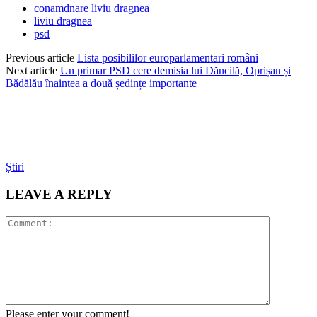
conamdnare liviu dragnea
liviu dragnea
psd
Previous article
Lista posibililor europarlamentari români
Next article
Un primar PSD cere demisia lui Dăncilă, Oprișan și
Bădălău înaintea a două ședințe importante
Știri
LEAVE A REPLY
Please enter your comment!