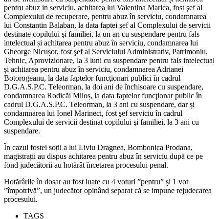
pentru abuz in serviciu, achitarea lui Valentina Marica, fost şef al
Complexului de recuperare, pentru abuz în serviciu, condamnarea
lui Constantin Balaban, la data faptei şef al Complexului de servicii
destinate copilului şi familiei, la un an cu suspendare pentru fals
intelectual și achitarea pentru abuz în serviciu, condamnarea lui
Gheorge Nicușor, fost şef al Serviciului Administrativ, Patrimoniu,
Tehnic, Aprovizionare, la 3 luni cu suspendare pentru fals intelectual
și achitarea pentru abuz în serviciu, condamnarea Adrianei
Botorogeanu, la data faptelor funcţionari publici în cadrul
D.G.A.S.P.C. Teleorman, la doi ani de închisoare cu suspendare,
condamnarea Rodicăi Miloș, la data faptelor funcţionar public în
cadrul D.G.A.S.P.C. Teleorman, la 3 ani cu suspendare, dar și
condamnarea lui Ionel Marineci, fost şef serviciu în cadrul
Complexului de servicii destinat copilului şi familiei, la 3 ani cu
suspendare.
În cazul fostei soții a lui Liviu Dragnea, Bombonica Prodana,
magistrații au dispus achitarea pentru abuz în serviciu după ce pe
fond judecătorii au hotărât încetarea procesului penal.
Hotărârile în dosar au fost luate cu 4 voturi ”pentru” și 1 vot
”împotrivă”, un judecător opinând separat că se impune rejudecarea
procesului.
TAGS