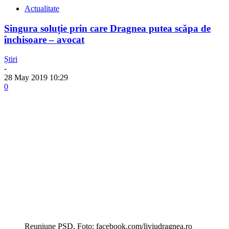
Actualitate
Singura soluție prin care Dragnea putea scăpa de
închisoare – avocat
Știri
-
28 May 2019 10:29
0
Reuniune PSD. Foto: facebook.com/liviudragnea.ro