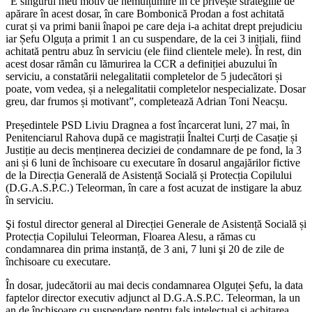
“E singurul meu motiv de nemulțumire în ce privește strategiile de
apărare în acest dosar, în care Bombonică Prodan a fost achitată
curat și va primi banii înapoi pe care deja i-a achitat drept prejudiciu
iar Șefu Olguța a primit 1 an cu suspendare, de la cei 3 inițiali, fiind
achitată pentru abuz în serviciu (ele fiind clientele mele). În rest, din
acest dosar rămân cu lămurirea la CCR a definiției abuzului în
serviciu, a constatării nelegalitatii completelor de 5 judecători și
poate, vom vedea, și a nelegalitatii completelor nespecializate. Dosar
greu, dar frumos și motivant”, completează Adrian Toni Neacșu.
Președintele PSD Liviu Dragnea a fost încarcerat luni, 27 mai, în
Penitenciarul Rahova după ce magistrații Înaltei Curți de Casație și
Justiție au decis menținerea deciziei de condamnare de pe fond, la 3
ani și 6 luni de închisoare cu executare în dosarul angajărilor fictive
de la Direcția Generală de Asistență Socială și Protecția Copilului
(D.G.A.S.P.C.) Teleorman, în care a fost acuzat de instigare la abuz
în serviciu.
Şi fostul director general al Direcției Generale de Asistență Socială și
Protecția Copilului Teleorman, Floarea Alesu, a rămas cu
condamnarea din prima instanță, de 3 ani, 7 luni şi 20 de zile de
închisoare cu executare.
În dosar, judecătorii au mai decis condamnarea Olguței Șefu, la data
faptelor director executiv adjunct al D.G.A.S.P.C. Teleorman, la un
an de închisoare cu suspendare pentru fals intelectual și achitarea