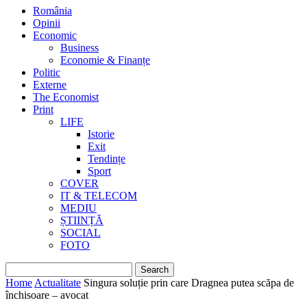
România
Opinii
Economic
Business
Economie & Finanțe
Politic
Externe
The Economist
Print
LIFE
Istorie
Exit
Tendințe
Sport
COVER
IT & TELECOM
MEDIU
ȘTIINȚĂ
SOCIAL
FOTO
Home
Actualitate
Singura soluție prin care Dragnea putea scăpa de
închisoare – avocat