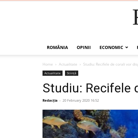
ROMÂNIA
OPINII
ECONOMIC
Home
Actualitate
Studiu: Recifele de corali vor di
Actualitate
Stiință
Studiu: Recifele 
Redacția
-
20 February 2020 16:52