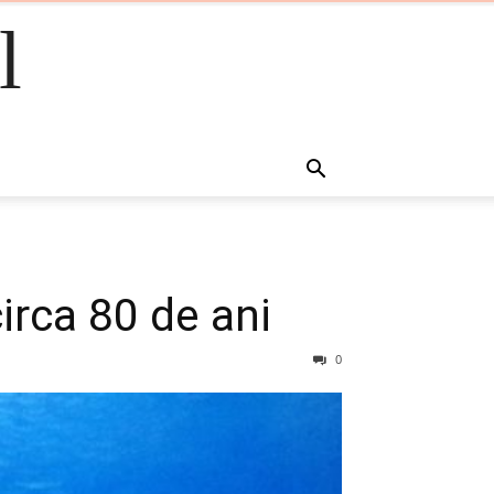
l
circa 80 de ani
0