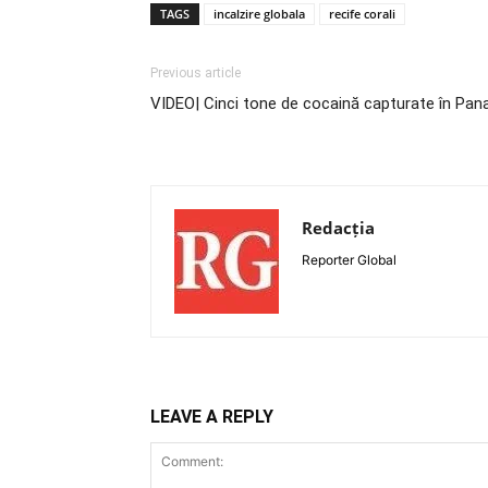
TAGS
incalzire globala
recife corali
Previous article
VIDEO| Cinci tone de cocaină capturate în Pan
Redacția
Reporter Global
LEAVE A REPLY