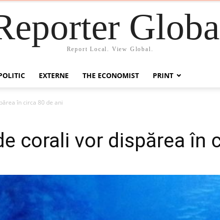
Reporter Globa
Report Local. View Global.
POLITIC
EXTERNE
THE ECONOMIST
PRINT
spărea în circa 80 de ani
de corali vor dispărea în 