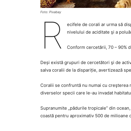
Foto: Pixabay
R
ecifele de corali ar urma să di
nivelului de aciditate şi a polu
Conform cercetării, 70 – 90% din
Deși există grupuri de cercetători şi de acti
salva coralii de la dispariție, avertizează spec
Coralii se confruntă nu numai cu creşterea ni
diverselor specii care le-au invadat habitatul
Supranumite „pădurile tropicale” din ocean, 
coastă pentru aproximativ 500 de milioane 