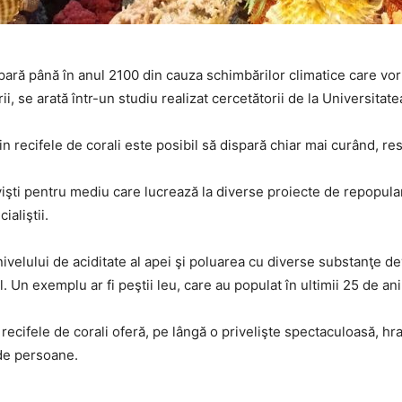
spară până în anul 2100 din cauza schimbărilor climatice care vor
ării, se arată într-un studiu realizat cercetătorii de la Universit
 recifele de corali este posibil să dispară chiar mai curând, res
vişti pentru mediu care lucrează la diverse proiecte de repopular
ialiştii.
velului de aciditate al apei şi poluarea cu diverse substanţe dev
. Un exemplu ar fi peştii leu, care au populat în ultimii 25 de ani 
recifele de corali oferă, pe lângă o privelişte spectaculoasă, hr
de persoane.