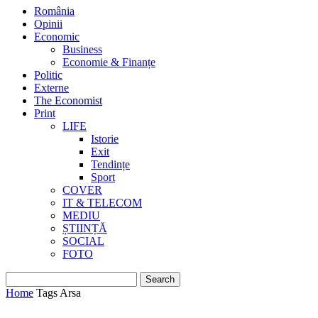
România
Opinii
Economic
Business
Economie & Finanțe
Politic
Externe
The Economist
Print
LIFE
Istorie
Exit
Tendințe
Sport
COVER
IT & TELECOM
MEDIU
ȘTIINȚĂ
SOCIAL
FOTO
Home
Tags
Arsa