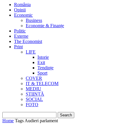
România
Opinii
Economic
Business
Economie & Finanțe
Politic
Externe
The Economist
Print
LIFE
Istorie
Exit
Tendințe
Sport
COVER
IT & TELECOM
MEDIU
ȘTIINȚĂ
SOCIAL
FOTO
Home
Tags
Audieri parlament