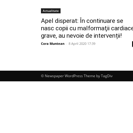
Actualitate
Apel disperat: În continuare se
nasc copii cu malformaţii cardiac
grave, au nevoie de intervenții!
Cora Muntean
-
8 April 2020 17:39
© Newspaper WordPress Theme by TagDiv