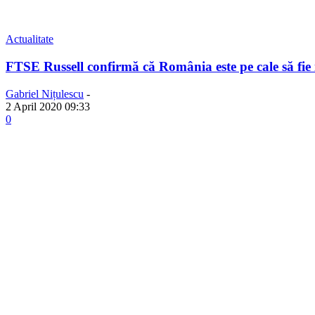
Actualitate
FTSE Russell confirmă că România este pe cale să fie 
Gabriel Nițulescu
-
2 April 2020 09:33
0