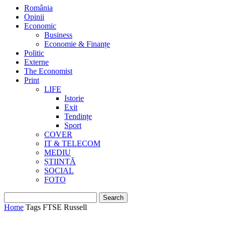
România
Opinii
Economic
Business
Economie & Finanțe
Politic
Externe
The Economist
Print
LIFE
Istorie
Exit
Tendințe
Sport
COVER
IT & TELECOM
MEDIU
ȘTIINȚĂ
SOCIAL
FOTO
Home
Tags
FTSE Russell