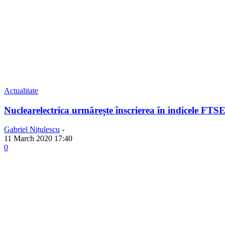
Actualitate
Nuclearelectrica urmărește înscrierea în indicele FTS
Gabriel Nițulescu
-
11 March 2020 17:40
0