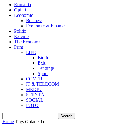
România
Opinii
Economic
Business
Economie & Finanțe
Politic
Externe
The Economist
Print
LIFE
Istorie
Exit
Tendințe
Sport
COVER
IT & TELECOM
MEDIU
ȘTIINȚĂ
SOCIAL
FOTO
Home
Tags
Golaneala