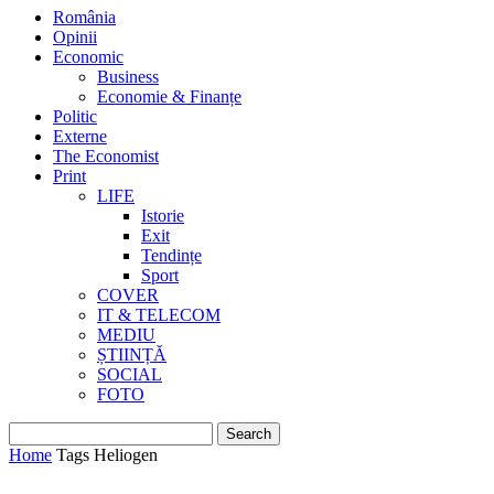
România
Opinii
Economic
Business
Economie & Finanțe
Politic
Externe
The Economist
Print
LIFE
Istorie
Exit
Tendințe
Sport
COVER
IT & TELECOM
MEDIU
ȘTIINȚĂ
SOCIAL
FOTO
Home
Tags
Heliogen