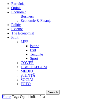
România
Opinii
Economic
Business
Economie & Finanțe
Politic
Externe
The Economist
Print
LIFE
Istorie
Exit
Tendințe
Sport
COVER
IT & TELECOM
MEDIU
ȘTIINȚĂ
SOCIAL
FOTO
Home
Tags
Opinii iulian fota