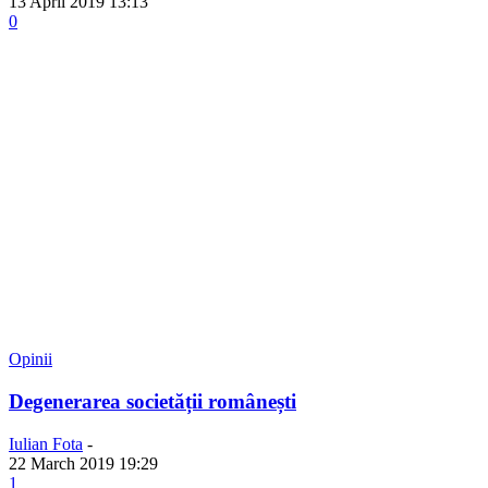
13 April 2019 13:13
0
Opinii
Degenerarea societății românești
Iulian Fota
-
22 March 2019 19:29
1