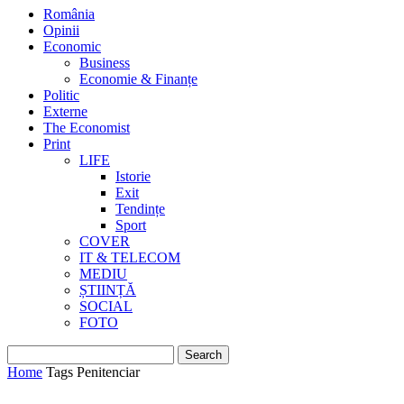
România
Opinii
Economic
Business
Economie & Finanțe
Politic
Externe
The Economist
Print
LIFE
Istorie
Exit
Tendințe
Sport
COVER
IT & TELECOM
MEDIU
ȘTIINȚĂ
SOCIAL
FOTO
Home
Tags
Penitenciar