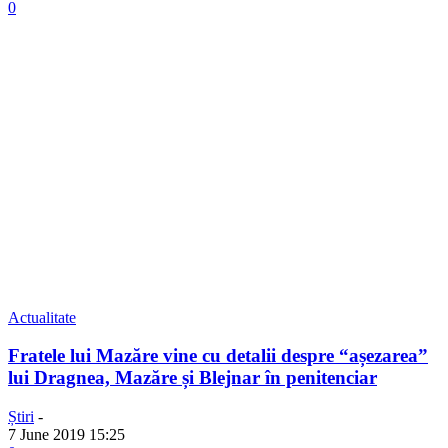
0
Actualitate
Fratele lui Mazăre vine cu detalii despre “așezarea”
lui Dragnea, Mazăre și Blejnar în penitenciar
Știri
-
7 June 2019 15:25