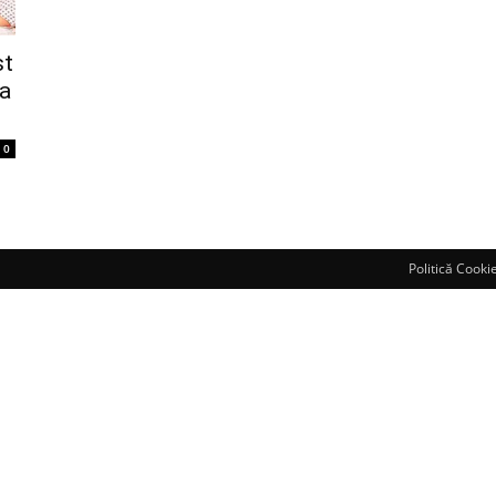
st
ia
0
Politică Cooki