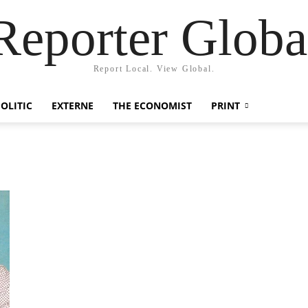
Reporter Globa
Report Local. View Global.
OLITIC
EXTERNE
THE ECONOMIST
PRINT