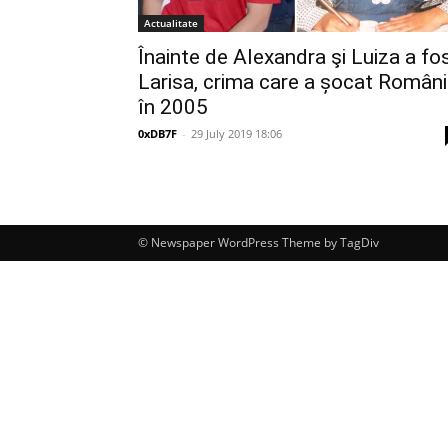
Actualitate
Înainte de Alexandra şi Luiza a fo
Larisa, crima care a șocat Român
în 2005
0xDB7F
-
29 July 2019 18:06
© Newspaper WordPress Theme by TagDiv