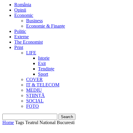
România
Opinii
Economic
Business
Economie & Finanțe
Politic
Externe
The Economist
Print
LIFE
Istorie
Exit
Tendințe
Sport
COVER
IT & TELECOM
MEDIU
ȘTIINȚĂ
SOCIAL
FOTO
Home
Tags
Teatrul National Bucuresti