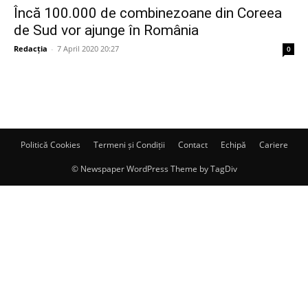
Încă 100.000 de combinezoane din Coreea
de Sud vor ajunge în România
Redacția
-
7 April 2020 20:27
0
Politică Cookies
Termeni și Condiții
Contact
Echipă
Cariere
© Newspaper WordPress Theme by TagDiv