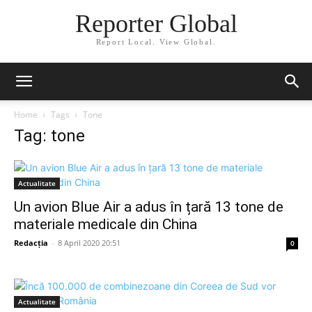
Reporter Global
Report Local. View Global.
Home
Tags
Tone
Tag: tone
Actualitate
Un avion Blue Air a adus în țară 13 tone de
materiale medicale din China
Redacția
-
8 April 2020 20:51
0
Actualitate