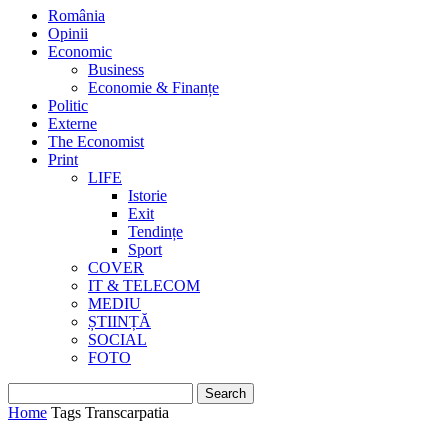
România
Opinii
Economic
Business
Economie & Finanțe
Politic
Externe
The Economist
Print
LIFE
Istorie
Exit
Tendințe
Sport
COVER
IT & TELECOM
MEDIU
ȘTIINȚĂ
SOCIAL
FOTO
Home
Tags
Transcarpatia