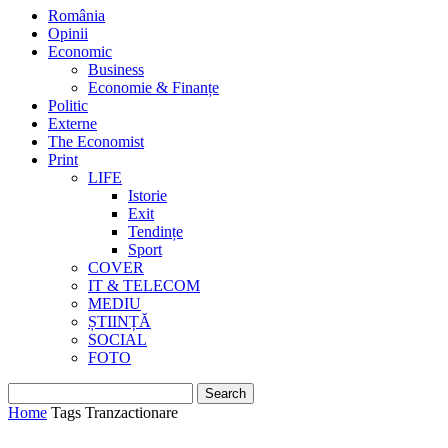
România
Opinii
Economic
Business
Economie & Finanțe
Politic
Externe
The Economist
Print
LIFE
Istorie
Exit
Tendințe
Sport
COVER
IT & TELECOM
MEDIU
ȘTIINȚĂ
SOCIAL
FOTO
Home
Tags
Tranzactionare