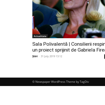
Actualitate
Sala Polivalentă | Consilierii respi
un proiect sprijinit de Gabriela Fire
Știri
-
31 July 2019 13:12
© Newspaper WordPress Theme by TagDiv