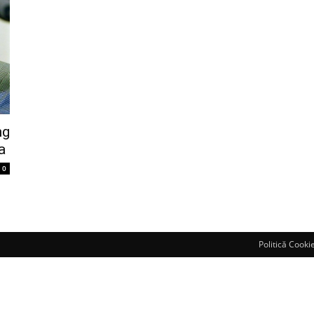
ng
a
0
Politică Cooki