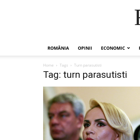
ROMÂNIA
OPINII
ECONOMIC
Home
Tags
Turn parasutisti
Tag: turn parasutisti