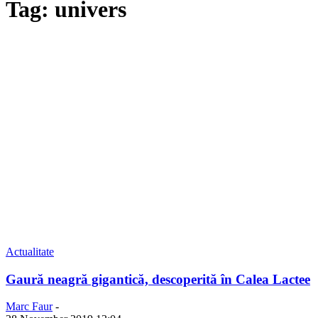
Tag: univers
Actualitate
Gaură neagră gigantică, descoperită în Calea Lactee
Marc Faur
-