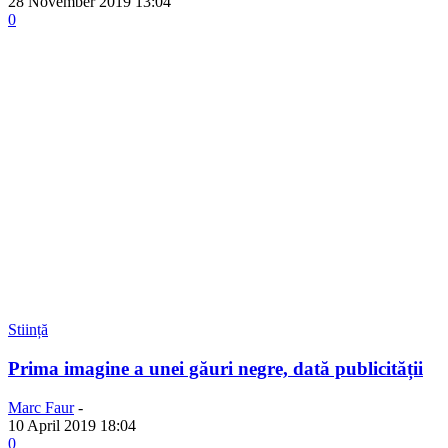
28 November 2019 13:04
0
Stiință
Prima imagine a unei găuri negre, dată publicității
Marc Faur
-
10 April 2019 18:04
0