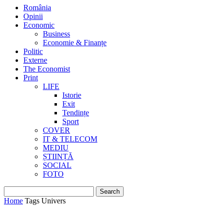
România
Opinii
Economic
Business
Economie & Finanțe
Politic
Externe
The Economist
Print
LIFE
Istorie
Exit
Tendințe
Sport
COVER
IT & TELECOM
MEDIU
ȘTIINȚĂ
SOCIAL
FOTO
Home
Tags
Univers