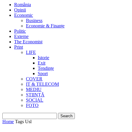
România
Opinii
Economic
Business
Economie & Finanțe
Politic
Externe
The Economist
Print
LIFE
Istorie
Exit
Tendințe
Sport
COVER
IT & TELECOM
MEDIU
ȘTIINȚĂ
SOCIAL
FOTO
Home
Tags
Usl